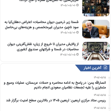
سریال‌هایی که تلفن‌های همراه را فتح کردند!
1405/05/06
شستا زیر ذره‌بین دیوان محاسبات؛ اعتراض دهقان‌کیا به
سود ناچیز، مدیران غیرمتخصص و هزینه‌های بی‌حاصل
1405/05/06
از پالایش مدیران تا خروج از زیان؛ نقش‌آفرینی دیوان
محاسبات در شستا و شرکتهای صندوق کشوری
1405/05/05
آخرین اخبار
1405/05/15
انصارالله یمن: در پاسخ به ادامه محاصره و حملات عربستان، عملیات وسیع و
متمایزی را علیه تجمعات نظامیان سعودی انجام دادیم
1405/05/15
رییس ستاد مرکزی اربعین: اربعین ۱۴۰۵ در بالاترین سطح امنیت برگزار شد
1405/05/15