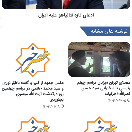
ادعای تازه نتانیاهو علیه ایران
نوشته های مشابه
مصلای تهران میزبان مراسم چهلم
عکس جدید از گپ و گفت ناطق نوری
رئیسی با سخنرانی سید حسن
و سید محمد خاتمی در مراسم چهلمین
نصرالله+جزئیات
روز درگذشت آیت الله موسوی
بجنوردی
1403/04/05
1403/01/18