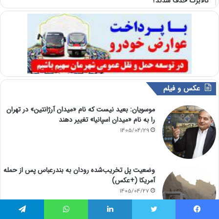
کالابرگ حذف شدند؟
عکس و فیلم
موسویان: بعید نیست که نام «میدان آرژانتین» در تهران
را به نام «میدان اسپانیا» تغییر دهند
1405/04/29
وضعیت پل تخریب‌شده رودان به بندرعباس پس از حمله
آمریکا (+عکس)
1405/04/27