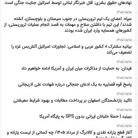
نهادهای حقوق بشری: قتل خبرنگار لبنانی توسط اسرائیل جنایت جنگی است
1405/05/15
سپاه: اعضای یک تیم تروریستی در جنوب سیستان و بلوچستان، کشته
شدند/ این تیم با داشتن سلاح و مهمات به قصد انجام عملیات تروریستی، از
کشورهای همسایه وارد ایران شده بودند
1405/05/15
بیانیه مشترک ۸ کشور عربی و اسلامی: تجاوزات اسرائیل آتش‌بس غزه را
تضعیف می‌کند
1405/05/15
فیدان: به حمایت از مذاکرات میان ایران و آمریکا ادامه خواهیم داد
1405/05/15
پاسخ قوه قضاییه به یک ادعای جنجالی درباره شهادت علی لاریجانی
1405/05/15
تاکید بازنشستگان اصفهان بر پرداخت مطالبات و بهبود شرایط معیشتی
1405/05/15
ببینید | حملۀ خلبانان ایرانی بدون GPS به پایگاه آمریکا
1405/05/15
آغاز قطع یارانه نقدی و کالابرگ از مرداد ۱۴۰۵/ چه کسانی از لیست یارانه و