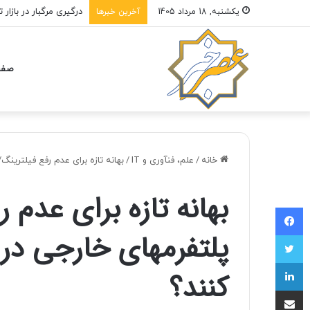
قیمت واقعی بنزین چقد
یکشنبه, 18 مرداد 1405
آخرین خبرها
صفح
خانه
/
علم، فنآوری و IT
/
بهانه تازه برای عدم رفع فیلترینگ
بهانه تازه برای عدم 
فیسبوک
پلتفرمهای خارجی در 
توییتر
لینکداین
کنند؟
اشتراک با ایمیل