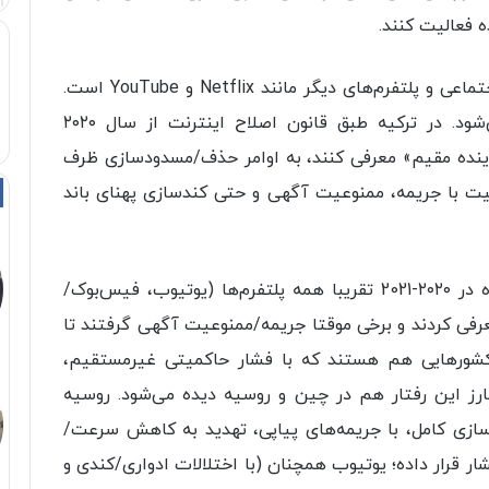
هدف این قانون هم تنظیم فعالیت شبکه‌های اجتماعی و پلتفرم‌های دیگر مانند Netflix و YouTube است.
این روند درمورد کشورهای منطقه نیز دنبال می‌شود. در ترکیه طبق قانون اصلاح اینترنت از سال ۲۰۲۰
«نماینده مقیم» معرفی کنند، به اوامر حذف/مسدودسازی ظرف
ت با جریمه، ممنوعیت آگهی و حتی کندسازی پهنای‌ باند
طبق گزارشی که رویترز در این زمینه منتشر کرده در ۲۰۲۰-2021 تقریبا همه پلتفرم‌ها (یوتیوب، فیس‌بوک/
عرفی کردند و برخی موقتا جریمه/ممنوعیت آگهی گرفتند تا
 کشورهایی هم هستند که با فشار حاکمیتی غیرمستقیم،
ه بارز این رفتار هم در چین و روسیه دیده می‌شود. روسیه
سازی کامل، با جریمه‌های پیاپی، تهدید به کاهش سرعت/
شار قرار داده؛ یوتیوب همچنان (با اختلالات ادواری/کندی و