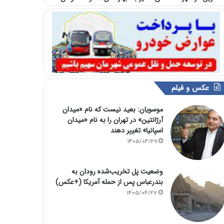
عکس و فیلم
موسویان: بعید نیست که نام «میدان
آرژانتین» در تهران را به نام «میدان
اسپانیا» تغییر دهند
1405/04/29
وضعیت پل تخریب‌شده رودان به
بندرعباس پس از حمله آمریکا (+عکس)
1405/04/27