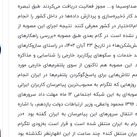
 صداوسیما و… مجوز فعالیت دریافت می‌کردند. طبق تبصره
کار ذخیره‌سازی و پردازش داده‌ها در داخل کشور را انجام
‌الاختیار در کشور معرفی کنند. نتیجه اجرای این مصوبه از
 نشده است. در گام بعدی طبق مصوبه «بررسی راهکارهای
افزایش میزان سهم ترافیک داخلی و مقابله با پالایش‌شکن‌ها» در تاریخ ۲۳ آبان ۱۴۰۲، در راستای سازوکارهای
 خدمات و سکوهای پرکاربرد خارجی را شناسایی و مذاکره
. این مصوبه هم تاکنون از سوی پلتفرم‌های خارجی مورد
 تلاش‌هایی برای پاسخ‌گوکردن پلتفرم‌ها در ایران انجام
برای نمونه در اردیبهشت سال ۱۳۹۵ و در روزهایی که تلگرام به محبوب‌ترین پیام‌رسان کاربران ایرانی
تبدیل شده بود، شورای‌عالی فضای مجازی طبق مصوبه‌ای به این شبکه اجتماعی ۱۲ ماه مهلت داد سرورهای
خود را به ایران منتقل کند. یک سال بعد در ۸ مرداد ۱۳۹۶ محمود واعظی، وزیر ارتباطات دولت یازدهم، با اشاره
ه انتقال سرورهای این پیام‌رسان به ایران گفته بود: «در
م به ایران منتقل شده است و قرار است به‌زودی تلگرام
های خود را نیز به ایران منتقل کند». چند ساعت از این اظهارنظر نگذشته بود