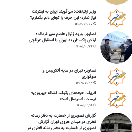
وزیر ارتباطات: می‌گویند ایران به اینترنت
نیاز ندارد؛ این حرف را کجای دلم بگذارم؟
1405/02/07
تصاویر: ورود ژنرال عاصم منیر فرمانده
ارتش پاکستان به تهران با استقبال عراقچی
1405/01/26
تصاویر؛ تهران در سایه آتش‌بس و
سوگواری
1405/01/24
ظریف: حرف‌های رکیک، نشانه «پیروزی»
نیست، استیصال است
1405/01/16
گزارش تصویری از خسارت به دفتر رسانه
قطری در میدان هروی تهران گزارش
تصویری از خسارت به دفتر رسانه قطری در