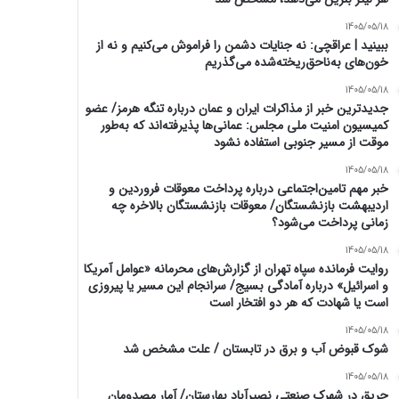
1405/05/18
ببینید | عراقچی: نه جنایات دشمن را فراموش می‌کنیم و نه از
خون‌های به‌ناحق‌ریخته‌شده می‌گذریم
1405/05/18
جدیدترین خبر از مذاکرات ایران و عمان درباره تنگه هرمز/ عضو
کمیسیون امنیت ملی مجلس: عمانی‌ها پذیرفته‌اند که به‌طور
موقت از مسیر جنوبی استفاده نشود
1405/05/18
خبر مهم تامین‌اجتماعی درباره پرداخت معوقات فروردین و
اردیبهشت بازنشستگان/ معوقات بازنشستگان بالاخره چه
زمانی پرداخت می‌شود؟
1405/05/18
روایت فرمانده سپاه تهران از گزارش‌های محرمانه «عوامل آمریکا
و اسرائیل» درباره آمادگی بسیج/ سرانجام این مسیر یا پیروزی
است یا شهادت که هر دو افتخار است
1405/05/18
شوک قبوض آب و برق در تابستان / علت مشخص شد
1405/05/18
حریق در شهرک صنعتی نصیرآباد بهارستان/ آمار مصدومان