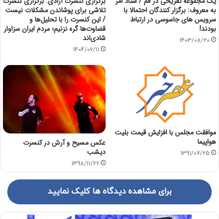
یک مجموعه تفریحی در قم / ستاد امر
برگزاری کنسرت آزادی: برگزاری کنسرت
به معروف: برگزار کنندگان احتمالا با
تلاشی برای پوشاندن مشکلات نیست
سرویس های جاسوسی در ارتباط
/ این کنسرت را با تحلیل‌ها و
بودند!
قضاوت‌ها گره نزنیم؛ مردم ایران سزاوار
شادی‌اند
1403/08/20
1404/06/11
موافقت مجلس با افزایش قیمت بلیت
هواپیما
عکس مسیح و آرش در کنسرت
دیشب
1391/07/25
1398/11/26
برای مشاهده دیدگاه ها کلیک نمایید