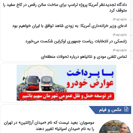
دادگاه تجدیدنظر آمریکا پروژه ترامپ برای ساخت سالن رقص در کاخ سفید را
متوقف کرد
1405/05/16
ادعای وزیر خزانه‌داری آمریکا: به زودی شاهد توافق با ایران خواهیم بود
1405/05/16
زلنسکی در انتخابات ریاست جمهوری اوکراین شکست می‌خورد
1405/05/16
تماس تلفنی مودی و نتانیاهو درباره تحولات منطقه‌ای
عکس و فیلم
موسویان: بعید نیست که نام «میدان آرژانتین» در تهران
را به نام «میدان اسپانیا» تغییر دهند