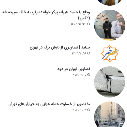
وداع با حمید هیراد؛ پیکر خواننده پاپ به خاک سپرده شد
(عکس)
1404/12/22
ببینید | تصاویری از بارش برف در تهران
1404/12/19
تصاویر: تهران در دود
1404/12/17
۱۰ تصویر از خسارت حمله هوایی به خیابان‌های تهران
1404/12/13