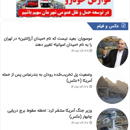
عکس و فیلم
موسویان: بعید نیست که نام «میدان آرژانتین» در تهران
را به نام «میدان اسپانیا» تغییر دهند
1405/04/29
وضعیت پل تخریب‌شده رودان به بندرعباس پس از حمله
آمریکا (+عکس)
1405/04/27
وزیر جنگ آمریکا منتشر کرد: لحظه سقوط برج دریایی
چابهار (عکس)
1405/04/26