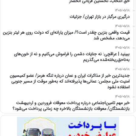
حق انتخاب، نخستین قربانی انحصار
1405/05/18
درگیری مرگبار در بازار تهران/ جزئیات
1405/05/18
قیمت واقعی بنزین چقدر است؟/ میزان یارانه‌ای که دولت روی هر لیتر بنزین
می‌دهد، مشخص شد
1405/05/18
ببینید | عراقچی: نه جنایات دشمن را فراموش می‌کنیم و نه از خون‌های
به‌ناحق‌ریخته‌شده می‌گذریم
1405/05/18
جدیدترین خبر از مذاکرات ایران و عمان درباره تنگه هرمز/ عضو کمیسیون
امنیت ملی مجلس: عمانی‌ها پذیرفته‌اند که به‌طور موقت از مسیر جنوبی
استفاده نشود
1405/05/18
خبر مهم تامین‌اجتماعی درباره پرداخت معوقات فروردین و اردیبهشت
بازنشستگان/ معوقات بازنشستگان بالاخره چه زمانی پرداخت می‌شود؟