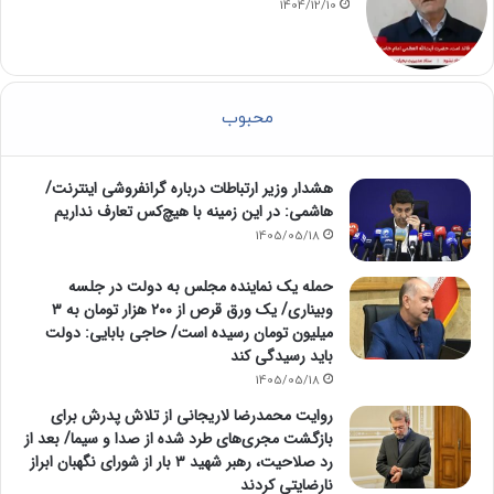
1404/12/10
محبوب
هشدار وزیر ارتباطات درباره گرانفروشی اینترنت/
هاشمی: در این زمینه با هیچ‌کس تعارف نداریم
1405/05/18
حمله یک نماینده مجلس به دولت در جلسه
وبیناری/ یک ورق قرص از ۲۰۰ هزار تومان به ۳
میلیون تومان رسیده است/ حاجی بابایی: دولت
باید رسیدگی کند
1405/05/18
روایت محمدرضا لاریجانی از تلاش پدرش برای
بازگشت مجری‌های طرد شده از صدا و سیما/ بعد از
رد صلاحیت، رهبر شهید ۳ بار از شورای نگهبان ابراز
نارضایتی کردند