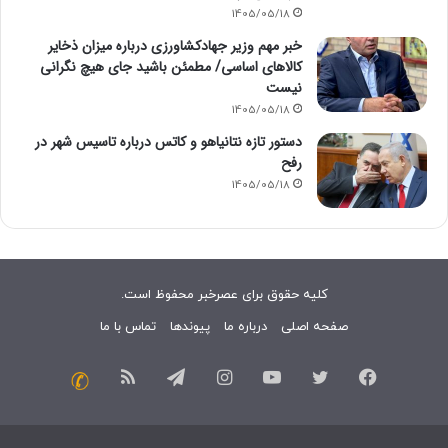
1405/05/18
خبر مهم وزیر جهادکشاورزی درباره میزان ذخایر
کالاهای اساسی/ مطمئن باشید جای هیچ نگرانی
نیست
1405/05/18
دستور تازه نتانیاهو و کاتس درباره تاسیس شهر در
رفح
1405/05/18
کلیه حقوق برای عصرخبر محفوظ است.
صفحه اصلی
درباره ما
پیوندها
تماس با ما
فیسبوک
توییتر
یوتیوب
اینستاگرام
تلگرام
خوراک
تماس
با