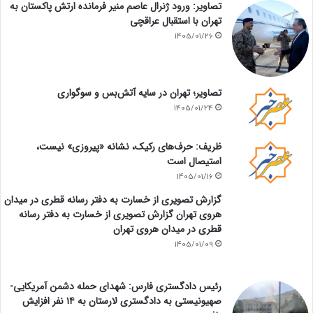
تصاویر: ورود ژنرال عاصم منیر فرمانده ارتش پاکستان به
تهران با استقبال عراقچی
1405/01/26
تصاویر؛ تهران در سایه آتش‌بس و سوگواری
1405/01/24
ظریف: حرف‌های رکیک، نشانه «پیروزی» نیست،
استیصال است
1405/01/16
گزارش تصویری از خسارت به دفتر رسانه قطری در میدان
هروی تهران گزارش تصویری از خسارت به دفتر رسانه
قطری در میدان هروی تهران
1405/01/09
رئیس دادگستری فارس: شهدای حمله دشمن آمریکایی-
صهیونیستی به دادگستری لارستان به ۱۴ نفر افزایش