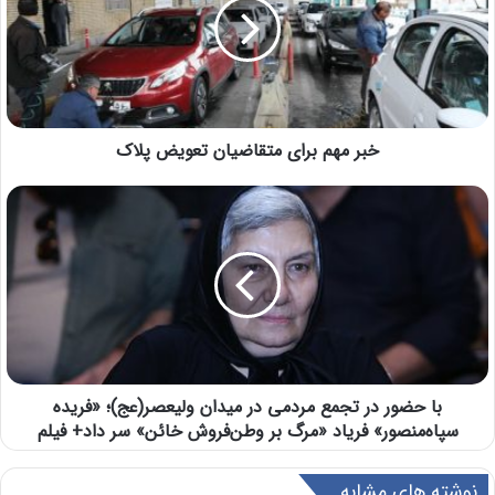
خبر مهم برای متقاضیان تعویض پلاک
با حضور در تجمع مردمی در میدان ولیعصر(عج)؛ «فریده
سپاه‌منصور» فریاد «مرگ بر وطن‌فروش خائن» سر داد+ فیلم
نوشته های مشابه