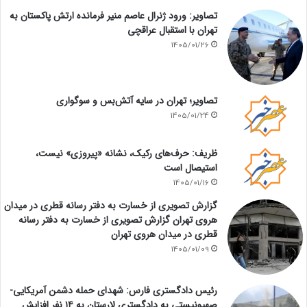
تصاویر: ورود ژنرال عاصم منیر فرمانده ارتش پاکستان به
تهران با استقبال عراقچی
1405/01/26
تصاویر؛ تهران در سایه آتش‌بس و سوگواری
1405/01/24
ظریف: حرف‌های رکیک، نشانه «پیروزی» نیست،
استیصال است
1405/01/16
گزارش تصویری از خسارت به دفتر رسانه قطری در میدان
هروی تهران گزارش تصویری از خسارت به دفتر رسانه
قطری در میدان هروی تهران
1405/01/09
رئیس دادگستری فارس: شهدای حمله دشمن آمریکایی-
صهیونیستی به دادگستری لارستان به ۱۴ نفر افزایش