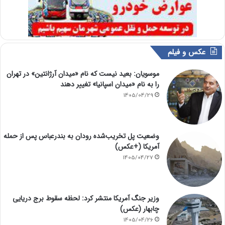
عکس و فیلم
موسویان: بعید نیست که نام «میدان آرژانتین» در تهران
را به نام «میدان اسپانیا» تغییر دهند
1405/04/29
وضعیت پل تخریب‌شده رودان به بندرعباس پس از حمله
آمریکا (+عکس)
1405/04/27
وزیر جنگ آمریکا منتشر کرد: لحظه سقوط برج دریایی
چابهار (عکس)
1405/04/26