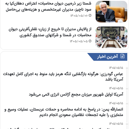
شستا زیر ذره‌بین دیوان محاسبات؛ اعتراض دهقان‌کیا به
سود ناچیز، مدیران غیرمتخصص و هزینه‌های بی‌حاصل
1405/05/06
از پالایش مدیران تا خروج از زیان؛ نقش‌آفرینی دیوان
محاسبات در شستا و شرکتهای صندوق کشوری
1405/05/05
آخرین اخبار
1405/05/15
عباس گودرزی: هرگونه بازگشایی تنگه هرمز باید منوط به اجرای کامل تعهدات
آمریکا باشد
1405/05/15
آمریکا اوایل شهریور میزبان مجمع آژانس انرژی اتمی می‌شود
1405/05/15
انصارالله یمن: در پاسخ به ادامه محاصره و حملات عربستان، عملیات وسیع و
متمایزی را علیه تجمعات نظامیان سعودی انجام دادیم
1405/05/15