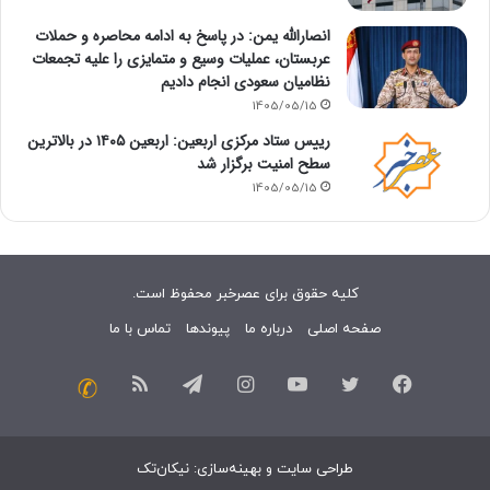
انصارالله یمن: در پاسخ به ادامه محاصره و حملات
عربستان، عملیات وسیع و متمایزی را علیه تجمعات
نظامیان سعودی انجام دادیم
1405/05/15
رییس ستاد مرکزی اربعین: اربعین ۱۴۰۵ در بالاترین
سطح امنیت برگزار شد
1405/05/15
کلیه حقوق برای عصرخبر محفوظ است.
صفحه اصلی
درباره ما
پیوندها
تماس با ما
فیسبوک
توییتر
یوتیوب
اینستاگرام
تلگرام
خوراک
تماس
با
طراحی سایت
و
بهینه‌سازی
:
نیکان‌تک