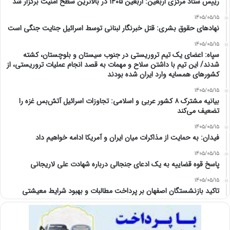
رییس ستاد مرکزی اربعین: اربعین ۱۴۰۵ در بالاترین سطح امنیت برگزار شد
1405/05/15
نهادهای حقوق بشری: قتل خبرنگار لبنانی توسط اسرائیل جنایت جنگی است
1405/05/15
سپاه: اعضای یک تیم تروریستی در جنوب سیستان و بلوچستان، کشته
شدند/ این تیم با داشتن سلاح و مهمات به قصد انجام عملیات تروریستی، از
کشورهای همسایه وارد ایران شده بودند
1405/05/15
بیانیه مشترک ۸ کشور عربی و اسلامی: تجاوزات اسرائیل آتش‌بس غزه را
تضعیف می‌کند
1405/05/15
فیدان: به حمایت از مذاکرات میان ایران و آمریکا ادامه خواهیم داد
1405/05/15
پاسخ قوه قضاییه به یک ادعای جنجالی درباره شهادت علی لاریجانی
1405/05/15
تاکید بازنشستگان اصفهان بر پرداخت مطالبات و بهبود شرایط معیشتی