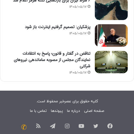
۶ شرط ایران برای بازگشایی تنگه هرمز اعلام شد
1405/05/17
پزشکیان: تصمیم گرفتیم اینترنت باز شود
1405/05/17
تناقض در گفتار و قانون؛ پاسخ به انتقادات
نمایندگان مجلس از مصوبه ساماندهی نیروهای
شرکتی
1405/05/17
کلیه حقوق برای عصرخبر محفوظ است.
صفحه اصلی
درباره ما
پیوندها
تماس با ما
فیسبوک
توییتر
یوتیوب
اینستاگرام
تلگرام
خوراک
تماس