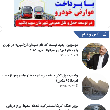
عکس و فیلم
موسویان: بعید نیست که نام «میدان آرژانتین» در تهران
را به نام «میدان اسپانیا» تغییر دهند
1405/04/29
وضعیت پل تخریب‌شده رودان به بندرعباس پس از حمله
آمریکا (+عکس)
1405/04/27
وزیر جنگ آمریکا منتشر کرد: لحظه سقوط برج دریایی