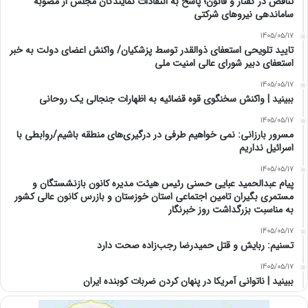
تناقض در گفتار و قانون؛ پاسخ به انتقادات نمایندگان مجلس از مصوبه
ساماندهی نیروهای شرکتی
1405/05/17
تایید تلویحی استعفای ذوالقدر توسط پزشکیان/ واکنش اعضای دولت به خبر
استعفای دبیر شورای عالی امنیت ملی
1405/05/17
ببینید | واکنش سخنگوی قوه قضائیه به اظهارات جنجالی یک روحانی
1405/05/17
مسرور بارزانی: نمی خواهیم طرفی در درگیری‌های منطقه باشیم/روابطی با
اسرائیل نداریم
1405/05/17
پیام عبدالحمید عبایی حسنی رئیس هیئت مدیره کانون بازنشستگان و
مستمری بگیران تامین اجتماعی استان خوزستان و بازرس کانون عالی کشور
به مناسبت بزرگداشت روز خبرنگار
1405/05/17
تسنیم: ربایش و قتل حمیدرضا رجب‌زاده صحت دارد
1405/05/17
‏ببینید | ناتوانی آمریکا در پنهان کردن ضربات کوبنده ایران