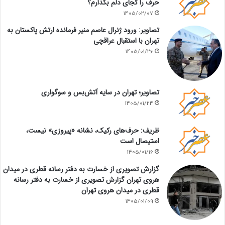
حرف را کجای دلم بگذارم؟
1405/02/07
تصاویر: ورود ژنرال عاصم منیر فرمانده ارتش پاکستان به
تهران با استقبال عراقچی
1405/01/26
تصاویر؛ تهران در سایه آتش‌بس و سوگواری
1405/01/24
ظریف: حرف‌های رکیک، نشانه «پیروزی» نیست،
استیصال است
1405/01/16
گزارش تصویری از خسارت به دفتر رسانه قطری در میدان
هروی تهران گزارش تصویری از خسارت به دفتر رسانه
قطری در میدان هروی تهران
1405/01/09