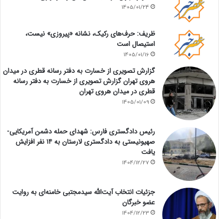
1405/01/24
ظریف: حرف‌های رکیک، نشانه «پیروزی» نیست،
استیصال است
1405/01/16
گزارش تصویری از خسارت به دفتر رسانه قطری در میدان
هروی تهران گزارش تصویری از خسارت به دفتر رسانه
قطری در میدان هروی تهران
1405/01/09
رئیس دادگستری فارس: شهدای حمله دشمن آمریکایی-
صهیونیستی به دادگستری لارستان به ۱۴ نفر افزایش
یافت
1404/12/27
جزئیات انتخاب آیت‌الله سیدمجتبی خامنه‌ای به روایت
عضو خبرگان
1404/12/23