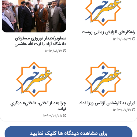
راهکارهای افزایش زیبایی پوست
تصاوير/دیدار نوروزی مسئولان
1396/05/31
دانشگاه آزاد با آیت الله هاشمی
1393/01/17
ایران به کارشناس آژانس ویزا نداد
چرا بعد از تختي، «تختي» ديگري
نيامد
1393/07/17
1393/06/05
برای مشاهده دیدگاه ها کلیک نمایید