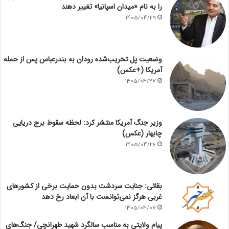
را به نام «میدان اسپانیا» تغییر دهند
1405/04/29
وضعیت پل تخریب‌شده رودان به بندرعباس پس از حمله
آمریکا (+عکس)
1405/04/27
وزیر جنگ آمریکا منتشر کرد: لحظه سقوط برج دریایی
چابهار (عکس)
1405/04/26
بقائی: جنایت سردشت بدون حمایت برخی از کشورهای
غربی هرگز نمی‌توانست با آن ابعاد رخ دهد
1405/04/07
پیام ولایتی به مناسب سالگرد شهید طهرانچی/ جنگ‌های