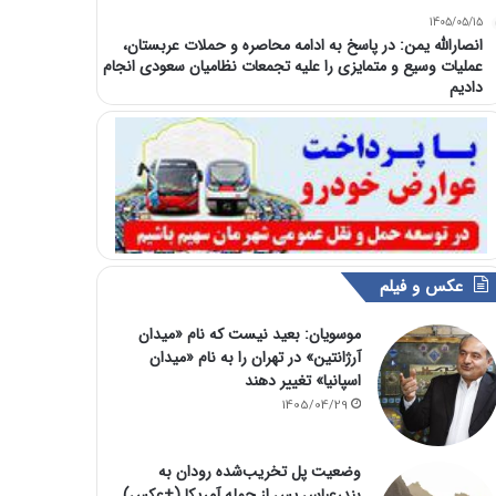
1405/05/15
انصارالله یمن: در پاسخ به ادامه محاصره و حملات عربستان،
عملیات وسیع و متمایزی را علیه تجمعات نظامیان سعودی انجام
دادیم
عکس و فیلم
موسویان: بعید نیست که نام «میدان
آرژانتین» در تهران را به نام «میدان
اسپانیا» تغییر دهند
1405/04/29
وضعیت پل تخریب‌شده رودان به
بندرعباس پس از حمله آمریکا (+عکس)