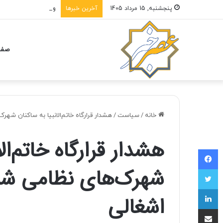
واکنش ترامپ به ادعا
پنجشنبه, 15 مرداد 1405
آخرین خبرها
صفح
خانه
/
سیاست
/
هشدار قرارگاه خاتم‌الانبیا به ساکنان شه
هشدار قرارگاه خاتم‌الا
فیسبوک
شهرک‌های نظامی شم
توییتر
لینکداین
اشغالی
اشتراک با ایمیل