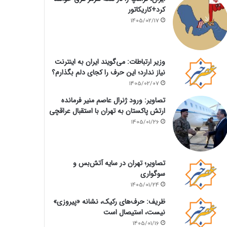
کرد+کاریکاتور
1405/02/17
وزیر ارتباطات: می‌گویند ایران به اینترنت
نیاز ندارد؛ این حرف را کجای دلم بگذارم؟
1405/02/07
تصاویر: ورود ژنرال عاصم منیر فرمانده
ارتش پاکستان به تهران با استقبال عراقچی
1405/01/26
تصاویر؛ تهران در سایه آتش‌بس و
سوگواری
1405/01/24
ظریف: حرف‌های رکیک، نشانه «پیروزی»
نیست، استیصال است
1405/01/16