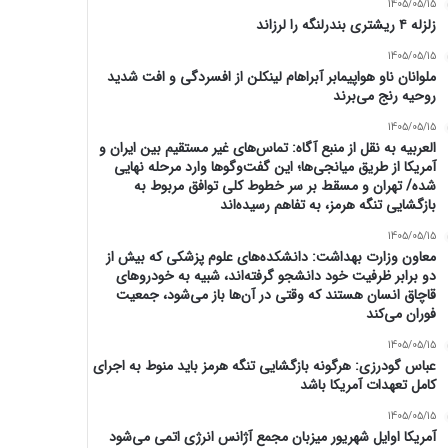
1405/05/15
زلزله ۴ ریشتری بندرلنگه را لرزاند
1405/05/15
ملوانان ناو هواپیمابر آبراهام لینکلن از افسردگی و افت شدید
روحیه رنج می‌برند
1405/05/15
العربیه به نقل از منبع آگاه: تماس‌های غیر مستقیم بین ایران و
آمریکا از طریق میانجی‌ها؛ این گفت‌و‌گو‌ها وارد مرحله نهایی
شده/ تهران و مسقط بر سر خطوط کلی توافق مربوط به
بازگشایی تنگه هرمز، به تفاهم رسیده‌اند
1405/05/15
معاون وزارت بهداشت: دانشکده‌های علوم پزشکی که بیش از
دو برابر ظرفیت خود دانشجو گرفته‌اند، شبیه به خودرو‌های
قاچاق انسان هستند که وقتی در آن‌ها باز می‌شود، جمعیت
فوران می‌کند
1405/05/15
عباس گودرزی: هرگونه بازگشایی تنگه هرمز باید منوط به اجرای
کامل تعهدات آمریکا باشد
1405/05/15
آمریکا اوایل شهریور میزبان مجمع آژانس انرژی اتمی می‌شود