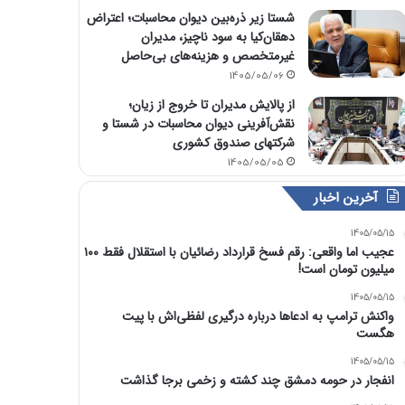
شستا زیر ذره‌بین دیوان محاسبات؛ اعتراض
دهقان‌کیا به سود ناچیز، مدیران
غیرمتخصص و هزینه‌های بی‌حاصل
1405/05/06
از پالایش مدیران تا خروج از زیان؛
نقش‌آفرینی دیوان محاسبات در شستا و
شرکتهای صندوق کشوری
1405/05/05
آخرین اخبار
1405/05/15
عجیب اما واقعی: رقم فسخ قرارداد رضائیان با استقلال فقط ۱۰۰
میلیون تومان است!
1405/05/15
واکنش ترامپ به ادعاها درباره درگیری لفظی‌اش با پیت
هگست
1405/05/15
انفجار در حومه دمشق چند کشته و زخمی برجا گذاشت