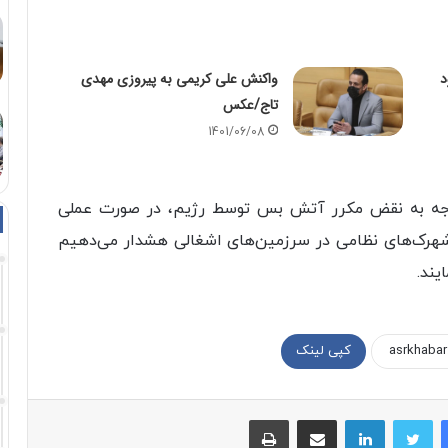
د
واکنش علی کریمی به پیروزی مهدی
تاج/عکس
1401/06/08
ا توجه به نقض مکرر آتش بس توسط رژیم، در صورت عملی
هرک‌های نظامی در سرزمین‌های اشغالی هشدار می‌دهیم
یند.
کپی لینک
فیسبوک
توییتر
لینکداین
اشتراک با ایمیل
چاپ