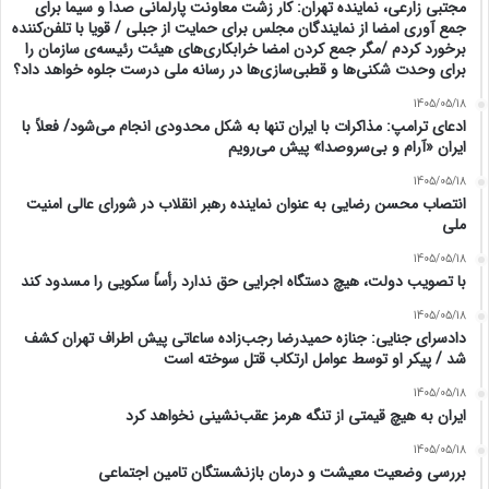
مجتبی زارعی، نماینده تهران: کار زشت معاونت پارلمانی صدا و سیما برای
جمع آوری امضا از نمایندگان مجلس برای حمایت از جبلی / قویا با تلفن‌کننده
برخورد کردم /مگر جمع کردن امضا خرابکاری‌های هیئت رئیسه‌ی سازمان را
برای وحدت شکنی‌ها و قطبی‌سازی‌ها در رسانه ملی درست جلوه خواهد داد؟
1405/05/18
ادعای ترامپ: مذاکرات با ایران تنها به شکل محدودی انجام می‌شود/ فعلاً با
ایران «آرام و بی‌سروصدا» پیش می‌رویم
1405/05/18
انتصاب محسن رضایی به عنوان نماینده رهبر انقلاب در شورای عالی امنیت
ملی
1405/05/18
با تصویب دولت، هیچ دستگاه اجرایی حق ندارد رأساً سکویی را مسدود کند
1405/05/18
دادسرای جنایی: جنازه حمیدرضا رجب‌زاده ساعاتی پیش اطراف تهران کشف
شد / پیکر او توسط عوامل‌ ارتکاب قتل سوخته است
1405/05/18
ایران به هیچ قیمتی از تنگه هرمز عقب‌نشینی نخواهد کرد
1405/05/18
بررسی وضعیت معیشت و درمان بازنشستگان تامین اجتماعی