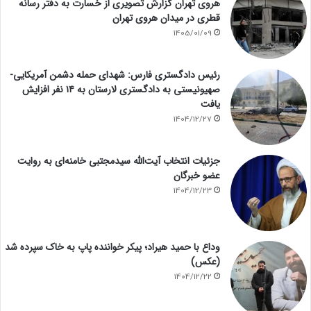
هروی تهران گزارش تصویری از خسارت به دفتر رسانه
قطری در میدان هروی تهران
1405/01/09
رئیس دادگستری فارس: شهدای حمله دشمن آمریکایی-
صهیونیستی به دادگستری لارستان به ۱۴ نفر افزایش
یافت
1404/12/27
جزئیات انتخاب آیت‌الله سیدمجتبی خامنه‌ای به روایت
عضو خبرگان
1404/12/23
وداع با حمید هیراد؛ پیکر خواننده پاپ به خاک سپرده شد
(عکس)
1404/12/22