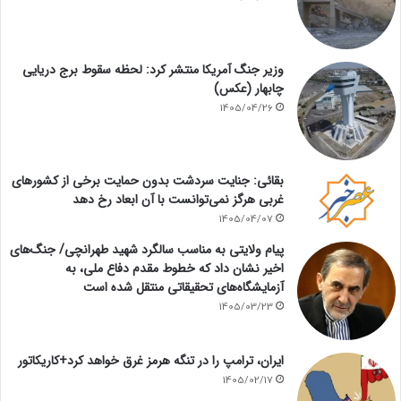
وزیر جنگ آمریکا منتشر کرد: لحظه سقوط برج دریایی
چابهار (عکس)
1405/04/26
بقائی: جنایت سردشت بدون حمایت برخی از کشورهای
غربی هرگز نمی‌توانست با آن ابعاد رخ دهد
1405/04/07
پیام ولایتی به مناسب سالگرد شهید طهرانچی/ جنگ‌های
اخیر نشان داد که خطوط مقدم دفاع ملی، به
آزمایشگاه‌های تحقیقاتی منتقل شده است
1405/03/23
ایران، ترامپ را در تنگه هرمز غرق خواهد کرد+کاریکاتور
1405/02/17