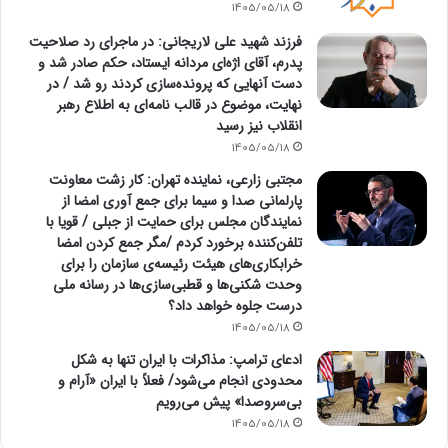
1405/05/18
فرزند شهید علی لاریجانی: در ماجرای رد صلاحیت
پدرم، آقای اژه‌ای مردانه ایستاد، حکم صادر شد و
دست آنهایی که پرونده‌سازی کردند رو شد / در
نهایت، موضوع در قالب نامه‌ای به اطلاع رهبر
انقلاب نیز رسید
1405/05/18
مجتبی زارعی، نماینده تهران: کار زشت معاونت
پارلمانی صدا و سیما برای جمع آوری امضا از
نمایندگان مجلس برای حمایت از جبلی / قویا با
تلفن‌کننده برخورد کردم /مگر جمع کردن امضا
خرابکاری‌های هیئت رئیسه‌ی سازمان را برای
وحدت شکنی‌ها و قطبی‌سازی‌ها در رسانه ملی
درست جلوه خواهد داد؟
1405/05/18
ادعای ترامپ: مذاکرات با ایران تنها به شکل
محدودی انجام می‌شود/ فعلاً با ایران «آرام و
بی‌سروصدا» پیش می‌رویم
1405/05/18