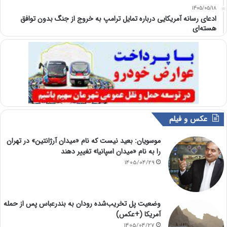
1405/05/18
ادعای رسانه آمریکایی درباره تمایل ترامپ به خروج از جنگ بدون توافق
هسته‌ای
عکس و فیلم
موسویان: بعید نیست که نام «میدان آرژانتین» در تهران
را به نام «میدان اسپانیا» تغییر دهند
1405/04/29
وضعیت پل تخریب‌شده رودان به بندرعباس پس از حمله
آمریکا (+عکس)
1405/04/27