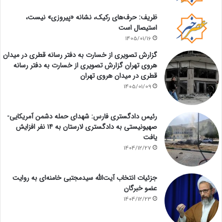
ظریف: حرف‌های رکیک، نشانه «پیروزی» نیست،
استیصال است
1405/01/16
گزارش تصویری از خسارت به دفتر رسانه قطری در میدان
هروی تهران گزارش تصویری از خسارت به دفتر رسانه
قطری در میدان هروی تهران
1405/01/09
رئیس دادگستری فارس: شهدای حمله دشمن آمریکایی-
صهیونیستی به دادگستری لارستان به ۱۴ نفر افزایش
یافت
1404/12/27
جزئیات انتخاب آیت‌الله سیدمجتبی خامنه‌ای به روایت
عضو خبرگان
1404/12/23