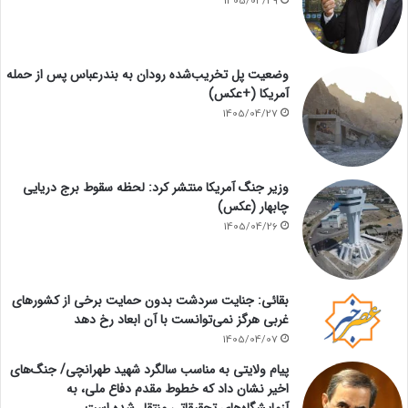
1405/04/29
وضعیت پل تخریب‌شده رودان به بندرعباس پس از حمله
آمریکا (+عکس)
1405/04/27
وزیر جنگ آمریکا منتشر کرد: لحظه سقوط برج دریایی
چابهار (عکس)
1405/04/26
بقائی: جنایت سردشت بدون حمایت برخی از کشورهای
غربی هرگز نمی‌توانست با آن ابعاد رخ دهد
1405/04/07
پیام ولایتی به مناسب سالگرد شهید طهرانچی/ جنگ‌های
اخیر نشان داد که خطوط مقدم دفاع ملی، به
آزمایشگاه‌های تحقیقاتی منتقل شده است