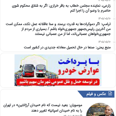
1405/05/16
زارعی، نماینده مجلس خطاب به باقر خرازی: اگر به شلاق محکوم شوی
حاضرم با وضو آن را اجرا کنم
1405/05/16
ترامپ: اگر دموکرات‌ها به قدرت برسند و سنا عاقلانه عمل نکند، ممکن است
من آخرین رئیس‌جمهور جمهوری‌خواه باشم / بسیاری از مردم از
جمهوری‌خواهان عصبانی‌اند، اما از من عصبانی نیستند
1405/05/16
منبع یمنی: صنعا در حال تحمیل معادله جدیدی در کشور است
عکس و فیلم
موسویان: بعید نیست که نام «میدان آرژانتین» در تهران
را به نام «میدان اسپانیا» تغییر دهند