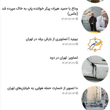
وداع با حمید هیراد؛ پیکر خواننده پاپ به خاک سپرده شد
(عکس)
1404/12/22
ببینید | تصاویری از بارش برف در تهران
1404/12/19
تصاویر: تهران در دود
1404/12/17
۱۰ تصویر از خسارت حمله هوایی به خیابان‌های تهران
1404/12/13