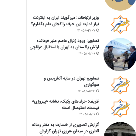
وزیر ارتباطات: می‌گویند ایران به اینترنت
نیاز ندارد؛ این حرف را کجای دلم بگذارم؟
1405/02/07
تصاویر: ورود ژنرال عاصم منیر فرمانده
ارتش پاکستان به تهران با استقبال عراقچی
1405/01/26
تصاویر؛ تهران در سایه آتش‌بس و
سوگواری
1405/01/24
ظریف: حرف‌های رکیک، نشانه «پیروزی»
نیست، استیصال است
1405/01/16
گزارش تصویری از خسارت به دفتر رسانه
قطری در میدان هروی تهران گزارش