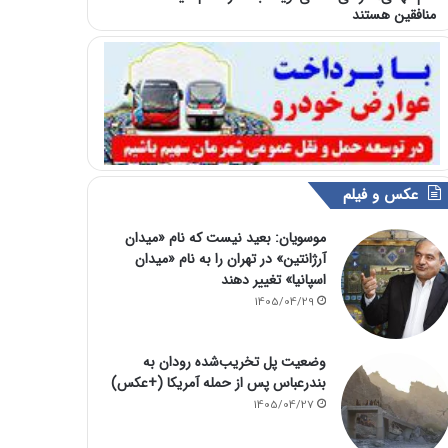
منافقین هستند
عکس و فیلم
موسویان: بعید نیست که نام «میدان
آرژانتین» در تهران را به نام «میدان
اسپانیا» تغییر دهند
1405/04/29
وضعیت پل تخریب‌شده رودان به
بندرعباس پس از حمله آمریکا (+عکس)
1405/04/27