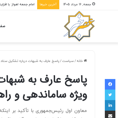
امام‌ جمعه اهواز: با افزایش برد موشک هایمان به ۱۵ 
جمعه, 16 مرداد 1405
آخرین خبرها
صفح
خانه
/
سیاست
/
پاسخ عارف به شبهات درباره تشکیل ستاد 
پاسخ عارف به شبهات
فیسبوک
ویژه ساماندهی و را
توییتر
لینکداین
معاون اول رئیس‌جمهوری با تأکید بر اینکه
اشتراک با ایمیل