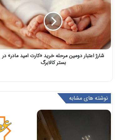
شارژ اعتبار دومین مرحله خرید «کارت امید مادر» در
بستر کالابرگ
نوشته های مشابه