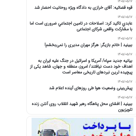
1405/05/17
قوه قضائیه: آقای خرازی به دادگاه ویژه روحانیت احضار شد
1405/05/17
عابدي تاكيد كرد: اصلاحات در تامين اجتماعي ضروری است اما
با مشارکت واقعی شرکای اجتماعی
1405/05/17
ببینید | خانم بازیگر: هرگز مهران مدیری را نمی‌بخشم!
1405/05/17
بیانیه جدید سپاه/ آمریکا و اسرائیل در جنگ علیه ایران به
اهداف خود دست نیافتند/ امروز، منطقه و جهان، شاهد یکی از
پیچیده ترین نبردهای تاریخی معاصر است
1405/05/17
پیش‌بینی وضعیت هوا طی روزهای آینده اعلام شد
1405/05/17
ببینید | افشای محل پناهگاه‌ رهبر شهید انقلاب روی آنتن زنده
تلویزیون