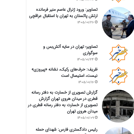
تصاویر: ورود ژنرال عاصم منیر فرمانده
ارتش پاکستان به تهران با استقبال عراقچی
1405/01/26
تصاویر؛ تهران در سایه آتش‌بس و
سوگواری
1405/01/24
ظریف: حرف‌های رکیک، نشانه «پیروزی»
نیست، استیصال است
1405/01/16
گزارش تصویری از خسارت به دفتر رسانه
قطری در میدان هروی تهران گزارش
تصویری از خسارت به دفتر رسانه قطری در
میدان هروی تهران
1405/01/09
رئیس دادگستری فارس: شهدای حمله