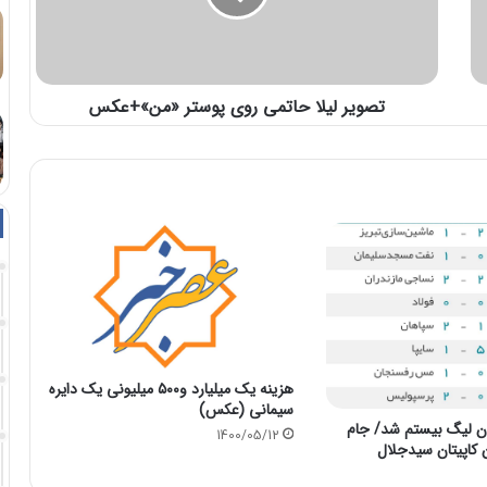
تصویر لیلا حاتمی روی پوستر «من»+عکس
هزینه یک میلیارد و۵۰۰ میلیونی یک دایره
سیمانی (عكس)
ن لیگ بیستم شد/ جام
1400/05/12
کاپیتان سیدجلال