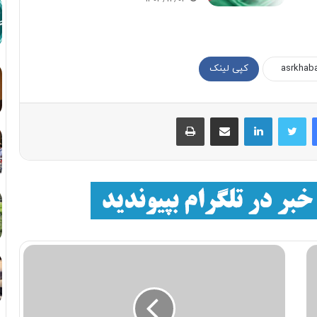
کپی لینک
فیسبوک
توییتر
لینکداین
اشتراک با ایمیل
چاپ