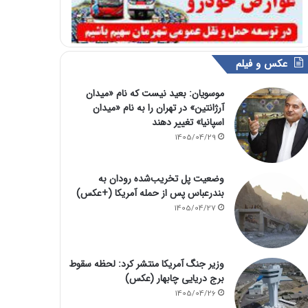
عکس و فیلم
موسویان: بعید نیست که نام «میدان
آرژانتین» در تهران را به نام «میدان
اسپانیا» تغییر دهند
1405/04/29
وضعیت پل تخریب‌شده رودان به
بندرعباس پس از حمله آمریکا (+عکس)
1405/04/27
وزیر جنگ آمریکا منتشر کرد: لحظه سقوط
برج دریایی چابهار (عکس)
1405/04/26