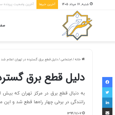
عراقچی: خبرنگاران در جنگ
شنبه, 17 مرداد 1405
آخرین خبرها
صفح
خانه
/
اجتماعی
/
دلیل قطع برق گسترده در تهران اعلام شد
دلیل قطع برق گسترده
فیسبوک
توییتر
به دنبال قطع برق در مرکز تهران که بیش ا
لینکداین
رانندگی در برخی چهار راه‌ها قطع شد و این 
اشتراک با ایمیل
1394/11/07