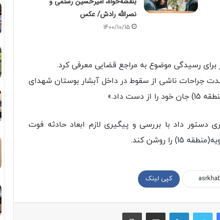
بنفشه‌خواه، امیرحسین رستمی و
نصرالله رادش/ عکس
1400/10/15
ز برای رسیدگی موضوع به مراجع قضایی معرفی کرد.
دت جراحات ناشی از سقوط در داخل آبشار بوستان شهدای
ی دستور داد با بررسی و پیگیری لازم ابعاد حادثه فوت
کپی لینک
فیسبوک
توییتر
لینکداین
اشتراک با ایمیل
چاپ