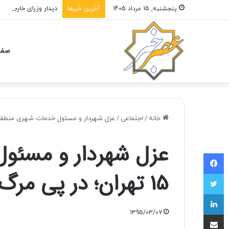
دیدار وزرای خارجه آمر
پنجشنبه, 15 مرداد 1405
آخرین خبرها
صفح
خانه
/
اجتماعی
/
عزل شهردار و مسئول خدمات شهری منطقه 15 تهران؛ در پی مرگ دلخراش دختر 5 س
عزل شهردار و مسئو
فیسبوک
15 تهران؛ در پی مرگ دلخراش دختر 5 ساله
توییتر
لینکداین
1395/03/07
اشتراک با ایمیل