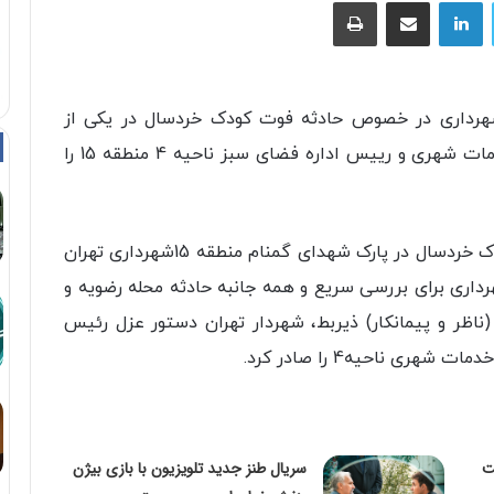
توییتر
لینکداین
اشتراک با ایمیل
چاپ
شهرداری در خصوص حادثه فوت کودک خردسال در یکی از
بوستان های شهرک رضویه ، شهردار ، مسئول خدمات شهری و رییس اداره فضای سبز ناحیه 4 منطقه 15 را
به گزارش ایرنا از شهرداری تهران، در پی فوت کودک خردسال در پارک شهدای گمنام منطقه 15شهرداری تهران
رداری برای بررسی سریع و همه جانبه حادثه محله رضویه و
(ناظر و پیمانکار) ذیربط، شهردار تهران دستور عزل رئیس
ت
سریال طنز جدید تلویزیون با بازی بیژن