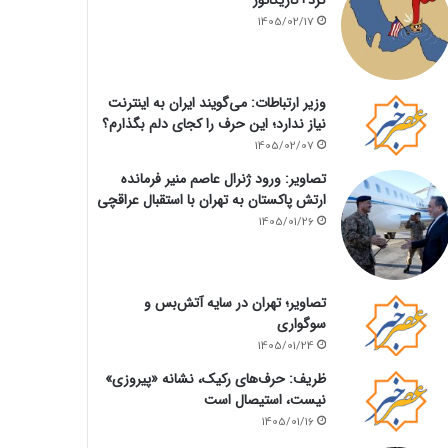
1405/02/17
وزیر ارتباطات: می‌گویند ایران به اینترنت
نیاز ندارد؛ این حرف را کجای دلم بگذارم؟
1405/02/07
تصاویر: ورود ژنرال عاصم منیر فرمانده
ارتش پاکستان به تهران با استقبال عراقچی
1405/01/26
تصاویر؛ تهران در سایه آتش‌بس و
سوگواری
1405/01/24
ظریف: حرف‌های رکیک، نشانه «پیروزی»
نیست، استیصال است
1405/01/16