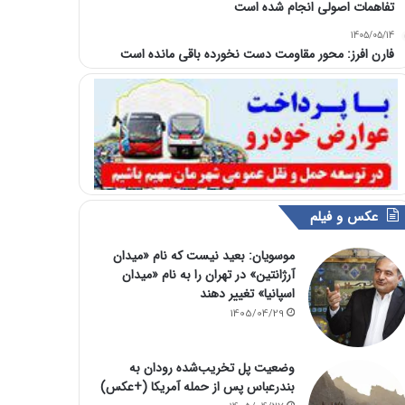
تفاهمات اصولی انجام شده است
1405/05/14
فارن افرز: محور مقاومت دست نخورده باقی مانده است
عکس و فیلم
موسویان: بعید نیست که نام «میدان
آرژانتین» در تهران را به نام «میدان
اسپانیا» تغییر دهند
1405/04/29
وضعیت پل تخریب‌شده رودان به
بندرعباس پس از حمله آمریکا (+عکس)