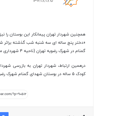
1392/08/08
همچنین شهردار تهران پیمانکار این بوستان را نی
«دختر پنج ساله ای سه شنبه شب گذشته براثر ش
گمنام در شهرک رضویه تهران (ناحیه 4 شهرداری منطقه 15) جان خود را از دست داد.»
درهمین ارتباط، شهردار تهران به بازرسی شهردار
کودک 5 ساله در بوستان شهدای گمنام شهرک رضویه(منطقه 15) را روشن کند.