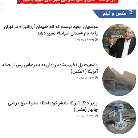
عکس و فیلم
موسویان: بعید نیست که نام «میدان آرژانتین» در تهران
را به نام «میدان اسپانیا» تغییر دهند
1405/04/29
وضعیت پل تخریب‌شده رودان به بندرعباس پس از حمله
آمریکا (+عکس)
1405/04/27
وزیر جنگ آمریکا منتشر کرد: لحظه سقوط برج دریایی
چابهار (عکس)
1405/04/26