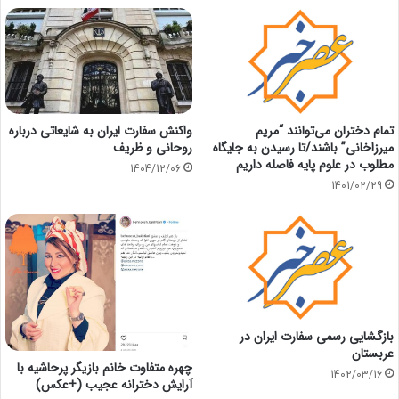
واکنش سفارت ایران به شایعاتی درباره
تمام دختران می‌توانند “مریم
روحانی و ظریف
میرزاخانی” باشند/تا رسیدن به جایگاه
مطلوب در علوم پایه فاصله داریم
1404/12/06
1401/02/29
بازگشایی رسمی سفارت ایران در
عربستان
چهره متفاوت خانم بازیگر پرحاشیه با
1402/03/16
آرایش دخترانه عجیب (+عکس)