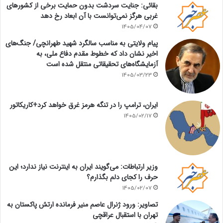
بقائی: جنایت سردشت بدون حمایت برخی از کشورهای
غربی هرگز نمی‌توانست با آن ابعاد رخ دهد
1405/04/07
پیام ولایتی به مناسب سالگرد شهید طهرانچی/ جنگ‌های
اخیر نشان داد که خطوط مقدم دفاع ملی، به
آزمایشگاه‌های تحقیقاتی منتقل شده است
1405/03/23
ایران، ترامپ را در تنگه هرمز غرق خواهد کرد+کاریکاتور
1405/02/17
وزیر ارتباطات: می‌گویند ایران به اینترنت نیاز ندارد؛ این
حرف را کجای دلم بگذارم؟
1405/02/07
تصاویر: ورود ژنرال عاصم منیر فرمانده ارتش پاکستان به
تهران با استقبال عراقچی