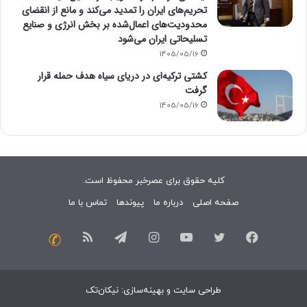
تحریم‌های ایران را تمدید می‌کند و مانع از انقضای
محدودیت‌های اعمال‌شده بر بخش انرژی و صنایع
تسلیحاتی ایران می‌شود
1405/05/16
کشتی ترکیه‌ای در دریای سیاه هدف حمله قرار
گرفت
1405/05/16
کلیه حقوق برای عصرخبر محفوظ است.
صفحه اصلی
درباره ما
پیوندها
تماس با ما
فیسبوک
توییتر
یوتیوب
اینستاگرام
تلگرام
خوراک
تماس
با
طراحی سایت
و
بهینه‌سازی
:
نیکان‌تک
ما