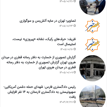
1405/01/26
تصاویر؛ تهران در سایه آتش‌بس و سوگواری
1405/01/24
ظریف: حرف‌های رکیک، نشانه «پیروزی» نیست،
استیصال است
1405/01/16
گزارش تصویری از خسارت به دفتر رسانه قطری در میدان
هروی تهران گزارش تصویری از خسارت به دفتر رسانه
قطری در میدان هروی تهران
1405/01/09
رئیس دادگستری فارس: شهدای حمله دشمن آمریکایی-
صهیونیستی به دادگستری لارستان به ۱۴ نفر افزایش
یافت
1404/12/27