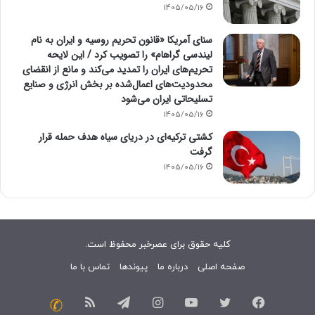
1405/05/16
سنای آمریکا «قانون تحریم روسیه و ایران به نام
لیندسی گراهام» را تصویب کرد / این لایحه
تحریم‌های ایران را تمدید می‌کند و مانع از انقضای
محدودیت‌های اعمال‌شده بر بخش انرژی و صنایع
تسلیحاتی ایران می‌شود
1405/05/16
کشتی ترکیه‌ای در دریای سیاه هدف حمله قرار
گرفت
1405/05/16
کلیه حقوق برای عصرخبر محفوظ است.
صفحه اصلی
درباره ما
پیوندها
تماس با ما
فیسبوک
توییتر
یوتیوب
اینستاگرام
تلگرام
خوراک
تماس