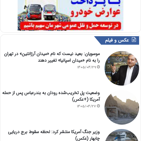
عکس و فیلم
موسویان: بعید نیست که نام «میدان آرژانتین» در تهران
را به نام «میدان اسپانیا» تغییر دهند
1405/04/29
وضعیت پل تخریب‌شده رودان به بندرعباس پس از حمله
آمریکا (+عکس)
1405/04/27
وزیر جنگ آمریکا منتشر کرد: لحظه سقوط برج دریایی
چابهار (عکس)