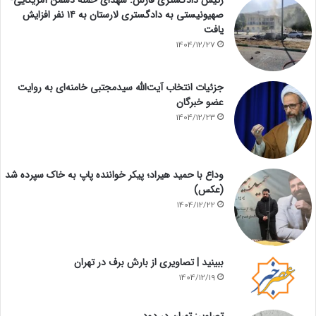
رئیس دادگستری فارس: شهدای حمله دشمن آمریکایی-
صهیونیستی به دادگستری لارستان به ۱۴ نفر افزایش
یافت
1404/12/27
جزئیات انتخاب آیت‌الله سیدمجتبی خامنه‌ای به روایت
عضو خبرگان
1404/12/23
وداع با حمید هیراد؛ پیکر خواننده پاپ به خاک سپرده شد
(عکس)
1404/12/22
ببینید | تصاویری از بارش برف در تهران
1404/12/19