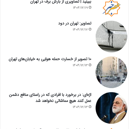
ببینید | تصاویری از بارش برف در تهران
1404/12/19
تصاویر: تهران در دود
1404/12/17
۱۰ تصویر از خسارت حمله هوایی به خیابان‌های تهران
1404/12/13
اژه‌ای: در برخورد با افرادی که در راستای منافع دشمن
عمل کنند هیچ مماشاتی نخواهد شد
1404/12/13