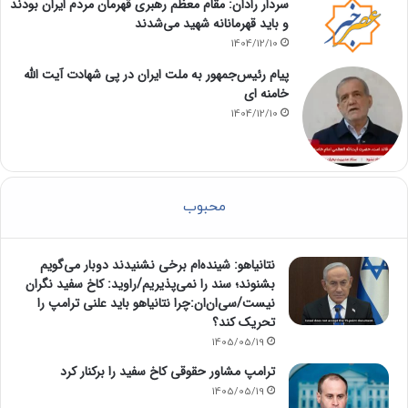
سردار رادان: مقام معظم رهبری قهرمان مردم ایران بودند
و باید قهرمانانه شهید می‌شدند
1404/12/10
پیام رئیس‌جمهور به ملت ایران در پی شهادت آیت الله
خامنه ای
1404/12/10
محبوب
نتانیاهو: شینده‌ام برخی نشنیدند دوبار می‌گویم
بشنوند؛ سند را نمی‌پذیریم/راوید: کاخ سفید نگران
نیست/سی‌ان‌ان:چرا نتانیاهو باید علنی ترامپ را
تحریک کند؟
1405/05/19
ترامپ مشاور حقوقی کاخ سفید را برکنار کرد
1405/05/19