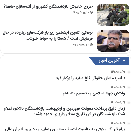
خروج خاموش بازنشستگان کشوری از آتیه‌سازان حافظ؟
1405/05/10
برهانی: تامین اجتماعی زیر بار شرکت‌های زیان‌ده در حال
فرسایش است / شستا را به حیاط خلوت…
1405/05/09
آخرین اخبار
1405/05/19
ترامپ مشاور حقوقی کاخ سفید را برکنار کرد
1405/05/19
واکنش جهاد اسلامی به تصمیم نتانیاهو
1405/05/19
زمان دقیق پرداخت معوقات فروردین و اردیبهشت بازنشستگان بالاخره اعلام
شد/ بازنشستگان در این تاریخ منتظر واریزی جدید باشند
1405/05/19
پیام تبریک ولایتی به مناسبت انتصاب محسن رضایی به دبیری شورای عالی