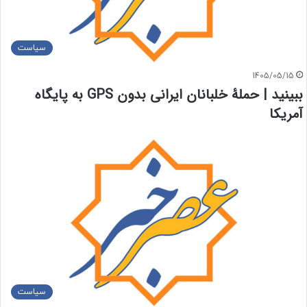
سیاست
1405/05/15
ببینید | حملۀ خلبانان ایرانی بدون GPS به پایگاه
آمریکا
سیاست