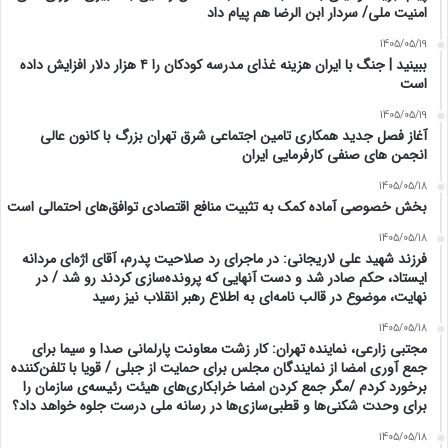
امنیت ملی/ سردار ابن الرضا هم پیام داد
1405/05/19
ببینید | جنگ با ایران هزینه غذای مدرسه کودکان را ۴ هزار دلار افزایش داده
است
1405/05/19
آغاز فصل جدید همکاری تامین اجتماعی شرق تهران بزرگ با کانون عالی
انجمن های صنفی کارفرمایی ایران
1405/05/18
بخش خصوصی آماده کمک به تثبیت منافع اقتصادی توافق‌های احتمالی است
1405/05/18
فرزند شهید علی لاریجانی: در ماجرای رد صلاحیت پدرم، آقای اژه‌ای مردانه
ایستاد، حکم صادر شد و دست آنهایی که پرونده‌سازی کردند رو شد / در
نهایت، موضوع در قالب نامه‌ای به اطلاع رهبر انقلاب نیز رسید
1405/05/18
مجتبی زارعی، نماینده تهران: کار زشت معاونت پارلمانی صدا و سیما برای
جمع آوری امضا از نمایندگان مجلس برای حمایت از جبلی / قویا با تلفن‌کننده
برخورد کردم /مگر جمع کردن امضا خرابکاری‌های هیئت رئیسه‌ی سازمان را
برای وحدت شکنی‌ها و قطبی‌سازی‌ها در رسانه ملی درست جلوه خواهد داد؟
1405/05/18