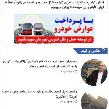
ادعای ترامپ: مذاکرات با ایران تنها به شکل محدودی انجام می‌شود/ فعلاً با
ایران «آرام و بی‌سروصدا» پیش می‌رویم
عکس و فیلم
موسویان: بعید نیست که نام «میدان آرژانتین» در تهران
را به نام «میدان اسپانیا» تغییر دهند
1405/04/29
وضعیت پل تخریب‌شده رودان به بندرعباس پس از حمله
آمریکا (+عکس)
1405/04/27