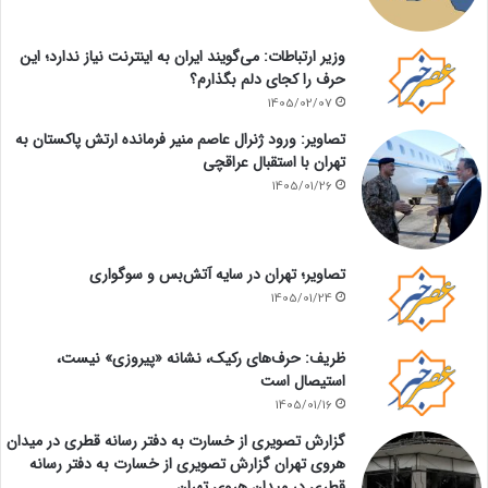
وزیر ارتباطات: می‌گویند ایران به اینترنت نیاز ندارد؛ این
حرف را کجای دلم بگذارم؟
1405/02/07
تصاویر: ورود ژنرال عاصم منیر فرمانده ارتش پاکستان به
تهران با استقبال عراقچی
1405/01/26
تصاویر؛ تهران در سایه آتش‌بس و سوگواری
1405/01/24
ظریف: حرف‌های رکیک، نشانه «پیروزی» نیست،
استیصال است
1405/01/16
گزارش تصویری از خسارت به دفتر رسانه قطری در میدان
هروی تهران گزارش تصویری از خسارت به دفتر رسانه
قطری در میدان هروی تهران