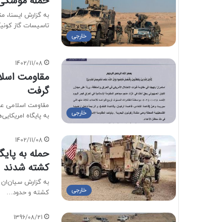
حمله موشکی ب
به گزارش ایسنا، م
تاسیسات گاز کونی
خارجی
1402/11/08
مقاومت اسلام
گرفت
مقاومت اسلامی عرا
خارجی
به پایگاه امریکایی‌
1402/11/08
کشته شدند
خارجی
کشته و حدود…
1396/08/21