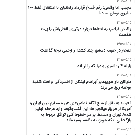
1405/05/15
عجیب اما واقعی: رقم فسخ قرارداد رضائیان با استقلال فقط ۱۰۰
میلیون تومان است!
1405/05/15
واکنش ترامپ به ادعاها درباره درگیری لفظی‌اش با پیت
هگست
1405/05/15
انفجار در حومه دمشق چند کشته و زخمی برجا گذاشت
1405/05/15
زلزله ۴ ریشتری بندرلنگه را لرزاند
1405/05/15
ملوانان ناو هواپیمابر آبراهام لینکلن از افسردگی و افت شدید
روحیه رنج می‌برند
1405/05/15
العربیه به نقل از منبع آگاه: تماس‌های غیر مستقیم بین ایران و
آمریکا از طریق میانجی‌ها؛ این گفت‌و‌گو‌ها وارد مرحله نهایی
شده/ تهران و مسقط بر سر خطوط کلی توافق مربوط به
بازگشایی تنگه هرمز، به تفاهم رسیده‌اند
1405/05/15