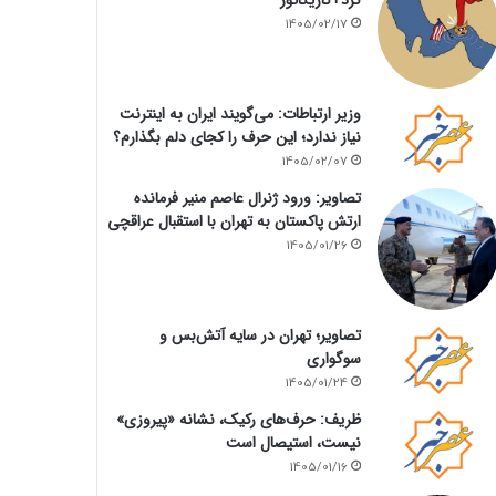
1405/02/17
وزیر ارتباطات: می‌گویند ایران به اینترنت
نیاز ندارد؛ این حرف را کجای دلم بگذارم؟
1405/02/07
تصاویر: ورود ژنرال عاصم منیر فرمانده
ارتش پاکستان به تهران با استقبال عراقچی
1405/01/26
تصاویر؛ تهران در سایه آتش‌بس و
سوگواری
1405/01/24
ظریف: حرف‌های رکیک، نشانه «پیروزی»
نیست، استیصال است
1405/01/16