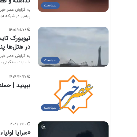
گذاشته و قصد
سیاست
به گزارش عصر خبر، 
پیامی در شبکه ا
1405/01/06
نیویورک‌ تایم
در هتل‌ها پن
به گزارش عصر خبر ر
سیاست
خسارات سنگینی ب
1404/12/17
ببینید | حمل
سیاست
1404/12/10
«سرایا اولیاء