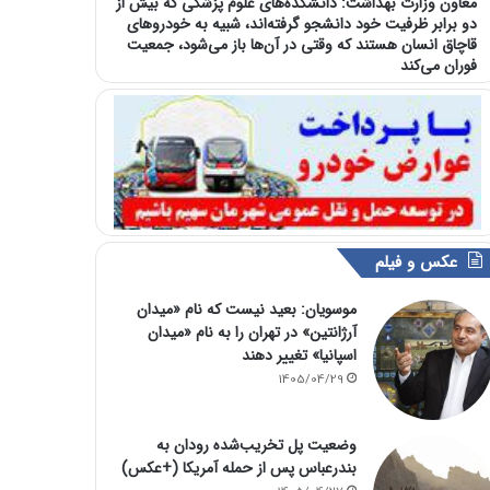
معاون وزارت بهداشت: دانشکده‌های علوم پزشکی که بیش از
دو برابر ظرفیت خود دانشجو گرفته‌اند، شبیه به خودرو‌های
قاچاق انسان هستند که وقتی در آن‌ها باز می‌شود، جمعیت
فوران می‌کند
عکس و فیلم
موسویان: بعید نیست که نام «میدان
آرژانتین» در تهران را به نام «میدان
اسپانیا» تغییر دهند
1405/04/29
وضعیت پل تخریب‌شده رودان به
بندرعباس پس از حمله آمریکا (+عکس)