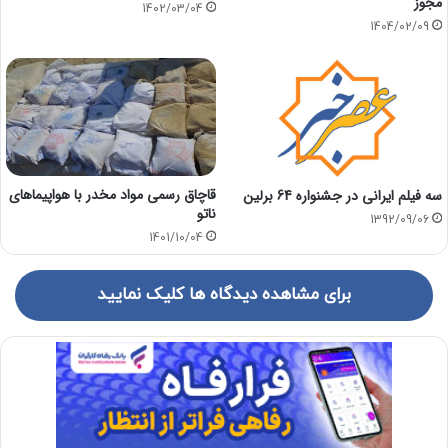
مجوز
1402/03/04
1404/02/09
قاچاق رسمی مواد مخدر با هواپیماهای
سه فیلم ایرانی در جشنواره 64 برلین
ناتو
1392/09/06
1401/10/04
برای مشاهده دیدگاه ها کلیک نمایید