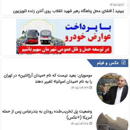
1405/05/17
ببینید | افشای محل پناهگاه‌ رهبر شهید انقلاب روی آنتن زنده تلویزیون
عکس و فیلم
موسویان: بعید نیست که نام «میدان آرژانتین» در تهران
را به نام «میدان اسپانیا» تغییر دهند
1405/04/29
وضعیت پل تخریب‌شده رودان به بندرعباس پس از حمله
آمریکا (+عکس)
1405/04/27