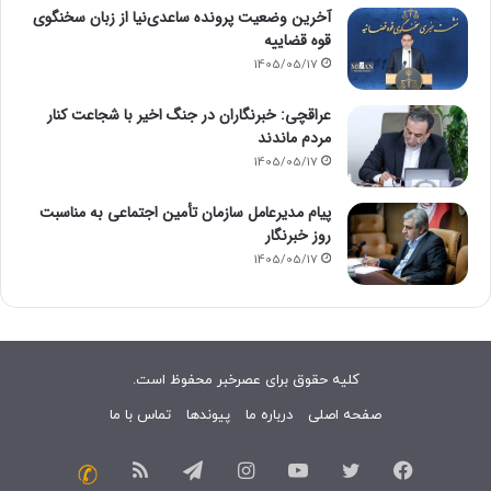
آخرین وضعیت پرونده ساعدی‌نیا از زبان سخنگوی
قوه قضاییه
1405/05/17
عراقچی: خبرنگاران در جنگ اخیر با شجاعت کنار
مردم ماندند
1405/05/17
پیام مدیرعامل سازمان تأمین اجتماعی به مناسبت
روز خبرنگار
1405/05/17
کلیه حقوق برای عصرخبر محفوظ است.
صفحه اصلی
درباره ما
پیوندها
تماس با ما
فیسبوک
توییتر
یوتیوب
اینستاگرام
تلگرام
خوراک
تماس