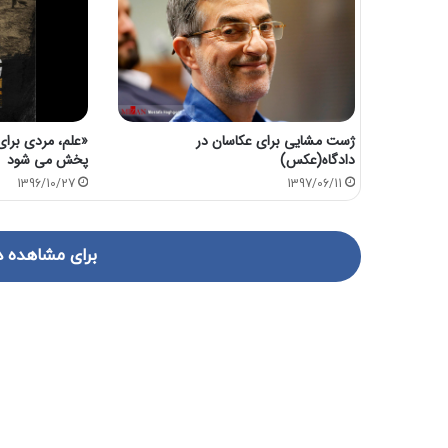
«علم، مردی برای
ژست مشایی برای عکاسان در
پخش می شود
دادگاه(عكس)
1396/10/27
1397/06/11
برای مشاهده د