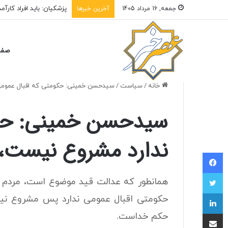
سامانه‌های تامین اجتما
جمعه, 16 مرداد 1405
آخرین خبرها
صفح
خانه
/
سیاست
/
سیدحسن خمینی: حکومتی که اقبال عمومی
سیدحسن خمینی: حکو
ندارد مشروع نیست،
فیسبوک
توییتر
همانطور که عدالت قید موضوع است، مردم
لینکداین
حکومتی اقبال عمومی ندارد پس مشروع نیس
اشتراک با ایمیل
حکم خداست.