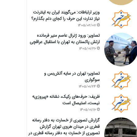
وزیر ارتباطات: می‌گویند ایران به اینترنت
نیاز ندارد؛ این حرف را کجای دلم بگذارم؟
1405/02/07
تصاویر: ورود ژنرال عاصم منیر فرمانده
ارتش پاکستان به تهران با استقبال عراقچی
1405/01/26
تصاویر؛ تهران در سایه آتش‌بس و
سوگواری
1405/01/24
ظریف: حرف‌های رکیک، نشانه «پیروزی»
نیست، استیصال است
1405/01/16
گزارش تصویری از خسارت به دفتر رسانه
قطری در میدان هروی تهران گزارش
تصویری از خسارت به دفتر رسانه قطری در