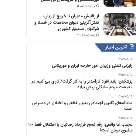
1405/05/06
از پالایش مدیران تا خروج از زیان؛
نقش‌آفرینی دیوان محاسبات در شستا و
شرکتهای صندوق کشوری
1405/05/05
آخرین اخبار
1405/05/15
رایزنی تلفنی وزیران امور خارجه ایران و موریتانی
1405/05/15
پزشکیان: باید افراد کارآمدتر را به کار گرفت/ کاری می کنیم در
معیشت مردم مشکلی پیش نیاید
1405/05/15
سامانه‌های تامین اجتماعی بدون قطعی و اختلال در دسترس
است
1405/05/15
عجیب اما واقعی: رقم فسخ قرارداد رضائیان با استقلال فقط ۱۰۰
میلیون تومان است!