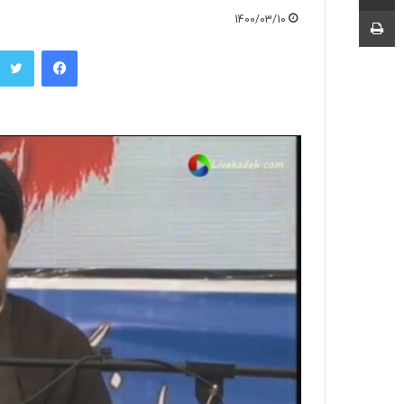
چاپ
1400/03/10
فیسبوک