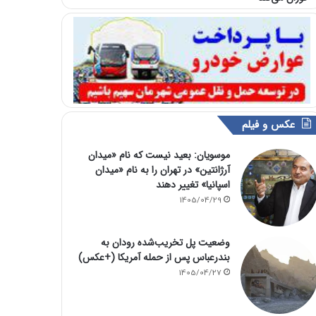
عکس و فیلم
موسویان: بعید نیست که نام «میدان
آرژانتین» در تهران را به نام «میدان
اسپانیا» تغییر دهند
1405/04/29
وضعیت پل تخریب‌شده رودان به
بندرعباس پس از حمله آمریکا (+عکس)
1405/04/27