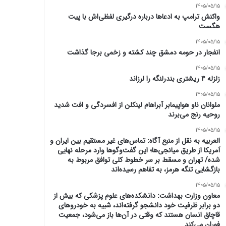
1405/05/15
واکنش ترامپ به ادعاها درباره درگیری لفظی‌اش با پیت
هگست
1405/05/15
انفجار در حومه دمشق چند کشته و زخمی برجا گذاشت
1405/05/15
زلزله ۴ ریشتری بندرلنگه را لرزاند
1405/05/15
ملوانان ناو هواپیمابر آبراهام لینکلن از افسردگی و افت شدید
روحیه رنج می‌برند
1405/05/15
العربیه به نقل از منبع آگاه: تماس‌های غیر مستقیم بین ایران و
آمریکا از طریق میانجی‌ها؛ این گفت‌و‌گو‌ها وارد مرحله نهایی
شده/ تهران و مسقط بر سر خطوط کلی توافق مربوط به
بازگشایی تنگه هرمز، به تفاهم رسیده‌اند
1405/05/15
معاون وزارت بهداشت: دانشکده‌های علوم پزشکی که بیش از
دو برابر ظرفیت خود دانشجو گرفته‌اند، شبیه به خودرو‌های
قاچاق انسان هستند که وقتی در آن‌ها باز می‌شود، جمعیت
فوران می‌کند