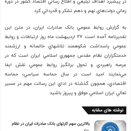
در پيشبرد اهداف تبلیغي و اطلاع رساني اقتصاد کشور در دوره
زماني دولت‌هاي نهم و دهم تشکر و قدرداني کرد.
به گزارش روابط عمومي بانک صادرات ايران، در متن این
تقديرنامه آمده است: 27 ارديبهشت ماه روز ارتباطات و روابط
عمومي پاسداشت شکوهمند تلاشهاي خالصانه و ارزشمند
خدمتگزاران نظام مقدس جمهوري اسلامي ايران است که در
عرصه راهبردي و تحول برانگيز روابط عمومي نقش ايفا
مي‌نمايند اميد است در سال حماسه سياسي، حماسه
اقتصادي، همچون گذشته در اداي اين رسالت مهم در مسير
تعالي ايران اسلامي موفق و پيروز باشيد.
نوشته های مشابه
بالاترین سهم کارتهای بانک صادرات ایران در نظام