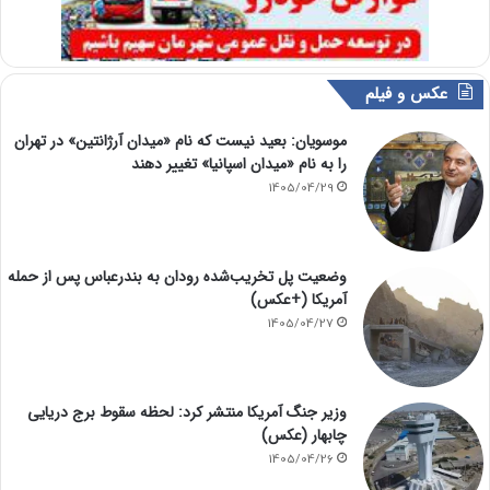
عکس و فیلم
موسویان: بعید نیست که نام «میدان آرژانتین» در تهران
را به نام «میدان اسپانیا» تغییر دهند
1405/04/29
وضعیت پل تخریب‌شده رودان به بندرعباس پس از حمله
آمریکا (+عکس)
1405/04/27
وزیر جنگ آمریکا منتشر کرد: لحظه سقوط برج دریایی
چابهار (عکس)
1405/04/26