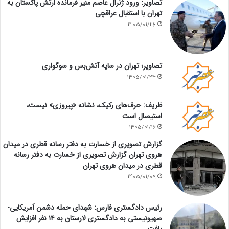
تصاویر: ورود ژنرال عاصم منیر فرمانده ارتش پاکستان به
تهران با استقبال عراقچی
1405/01/26
تصاویر؛ تهران در سایه آتش‌بس و سوگواری
1405/01/24
ظریف: حرف‌های رکیک، نشانه «پیروزی» نیست،
استیصال است
1405/01/16
گزارش تصویری از خسارت به دفتر رسانه قطری در میدان
هروی تهران گزارش تصویری از خسارت به دفتر رسانه
قطری در میدان هروی تهران
1405/01/09
رئیس دادگستری فارس: شهدای حمله دشمن آمریکایی-
صهیونیستی به دادگستری لارستان به ۱۴ نفر افزایش