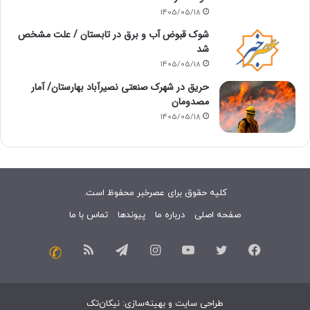
1405/05/18
شوک قبوض آب و برق در تابستان / علت مشخص
شد
1405/05/18
حریق در شهرک صنعتی نصیرآباد بهارستان/ آمار
مصدومان
1405/05/18
کلیه حقوق برای عصرخبر محفوظ است.
صفحه اصلی
درباره ما
پیوندها
تماس با ما
فیسبوک
توییتر
یوتیوب
اینستاگرام
تلگرام
خوراک
تماس
با
طراحی سایت
و
بهینه‌سازی
:
نیکان‌تک