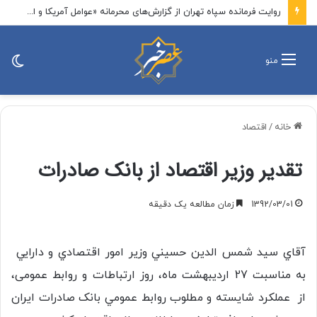
روایت فرمانده سپاه تهران از گزارش‌های محرمانه «عوامل آمریکا و اسرائیل» درباره آمادگی بسیج/ سرانجام این مسیر یا پیروزی است یا شهادت که هر دو افتخار است
تغی
منو
پو
خانه
/
اقتصاد
تقدیر وزیر اقتصاد از بانک صادرات
1392/03/01
زمان مطالعه یک دقیقه
آقاي سيد شمس الدين حسيني وزير امور اقتصادي و دارايي
به مناسبت 27 ارديبهشت ماه، روز ارتباطات و روابط عمومی،
از عملکرد شايسته و مطلوب روابط عمومي بانک صادرات ايران