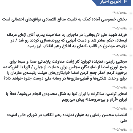
آخرین اخبار
1405/05/18
بخش خصوصی آماده کمک به تثبیت منافع اقتصادی توافق‌های احتمالی است
1405/05/18
فرزند شهید علی لاریجانی: در ماجرای رد صلاحیت پدرم، آقای اژه‌ای مردانه
ایستاد، حکم صادر شد و دست آنهایی که پرونده‌سازی کردند رو شد / در
نهایت، موضوع در قالب نامه‌ای به اطلاع رهبر انقلاب نیز رسید
1405/05/18
مجتبی زارعی، نماینده تهران: کار زشت معاونت پارلمانی صدا و سیما برای
جمع آوری امضا از نمایندگان مجلس برای حمایت از جبلی / قویا با تلفن‌کننده
برخورد کردم /مگر جمع کردن امضا خرابکاری‌های هیئت رئیسه‌ی سازمان را
برای وحدت شکنی‌ها و قطبی‌سازی‌ها در رسانه ملی درست جلوه خواهد داد؟
1405/05/18
ادعای ترامپ: مذاکرات با ایران تنها به شکل محدودی انجام می‌شود/ فعلاً با
ایران «آرام و بی‌سروصدا» پیش می‌رویم
1405/05/18
انتصاب محسن رضایی به عنوان نماینده رهبر انقلاب در شورای عالی امنیت
ملی
1405/05/18