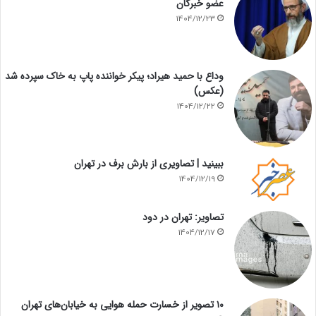
عضو خبرگان
1404/12/23
وداع با حمید هیراد؛ پیکر خواننده پاپ به خاک سپرده شد
(عکس)
1404/12/22
ببینید | تصاویری از بارش برف در تهران
1404/12/19
تصاویر: تهران در دود
1404/12/17
۱۰ تصویر از خسارت حمله هوایی به خیابان‌های تهران