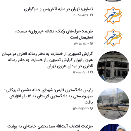
تصاویر؛ تهران در سایه آتش‌بس و سوگواری
1405/01/24
ظریف: حرف‌های رکیک، نشانه «پیروزی» نیست،
استیصال است
1405/01/16
گزارش تصویری از خسارت به دفتر رسانه قطری در میدان
هروی تهران گزارش تصویری از خسارت به دفتر رسانه
قطری در میدان هروی تهران
1405/01/09
رئیس دادگستری فارس: شهدای حمله دشمن آمریکایی-
صهیونیستی به دادگستری لارستان به ۱۴ نفر افزایش
یافت
1404/12/27
جزئیات انتخاب آیت‌الله سیدمجتبی خامنه‌ای به روایت