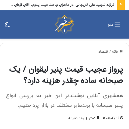
فرزند شهید علی لاریجانی: در ماجرای رد صلاحیت پدرم، آقای اژه‌ای مردانه ایستاد، حکم صادر شد و دست آنهایی که پرونده‌سازی کردند رو شد / در نهایت، موضوع در قالب نامه‌ای به اطلاع رهبر انقلاب نیز رسید
تغی
منو
پو
خانه
/
اقتصاد
پرواز عجیب قیمت پنیر لیقوان / یک
صبحانه ساده چقدر هزینه دارد؟
همشهری آنلاین نوشت:در این خبر به بررسی انواع
پنیر صبحانه با برندهای مختلف در بازار پرداختیم.
1401/04/29
کمتر از چند دقیقه