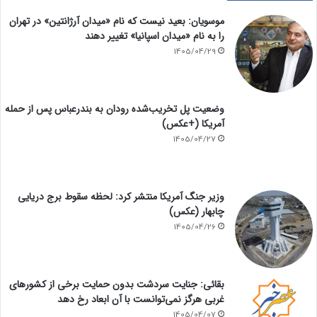
موسویان: بعید نیست که نام «میدان آرژانتین» در تهران
را به نام «میدان اسپانیا» تغییر دهند
1405/04/29
وضعیت پل تخریب‌شده رودان به بندرعباس پس از حمله
آمریکا (+عکس)
1405/04/27
وزیر جنگ آمریکا منتشر کرد: لحظه سقوط برج دریایی
چابهار (عکس)
1405/04/26
بقائی: جنایت سردشت بدون حمایت برخی از کشورهای
غربی هرگز نمی‌توانست با آن ابعاد رخ دهد
1405/04/07