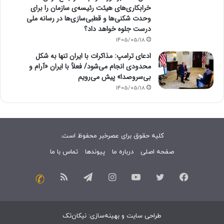
خرابکاری‌های هیئت رئیسه‌ی سازمان را برای
وحدت شکنی‌ها و قطبی‌سازی‌ها در رسانه ملی
درست جلوه خواهد داد؟
1405/05/18
ادعای ترامپ: مذاکرات با ایران تنها به شکل
محدودی انجام می‌شود/ فعلاً با ایران «آرام و
بی‌سروصدا» پیش می‌رویم
1405/05/18
کلیه حقوق برای عصرخبر محفوظ است.
صفحه اصلی
درباره ما
پیوندها
تماس با ما
فیسبوک
توییتر
یوتیوب
اینستاگرام
تلگرام
خوراک
تماس
با
طراحی سایت
و
بهینه‌سازی
:
نیکان‌تک