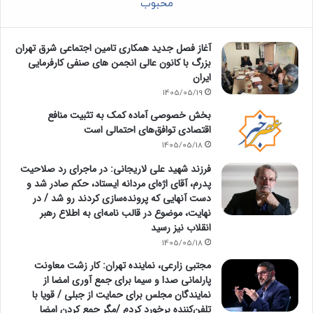
محبوب
آغاز فصل جدید همکاری تامین اجتماعی شرق تهران
بزرگ با کانون عالی انجمن های صنفی کارفرمایی
ایران
1405/05/19
بخش خصوصی آماده کمک به تثبیت منافع
اقتصادی توافق‌های احتمالی است
1405/05/18
فرزند شهید علی لاریجانی: در ماجرای رد صلاحیت
پدرم، آقای اژه‌ای مردانه ایستاد، حکم صادر شد و
دست آنهایی که پرونده‌سازی کردند رو شد / در
نهایت، موضوع در قالب نامه‌ای به اطلاع رهبر
انقلاب نیز رسید
1405/05/18
مجتبی زارعی، نماینده تهران: کار زشت معاونت
پارلمانی صدا و سیما برای جمع آوری امضا از
نمایندگان مجلس برای حمایت از جبلی / قویا با
تلفن‌کننده برخورد کردم /مگر جمع کردن امضا