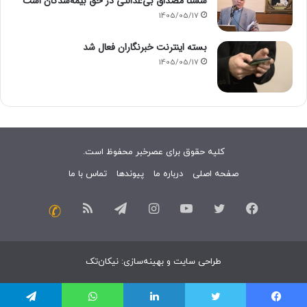
شستا مصداق بی‌عدالتی در حق بیمه‌شدگان است
1405/05/17
بسته اینترنت خبرنگاران فعال شد
1405/05/17
کلیه حقوق برای عصرخبر محفوظ است.
صفحه اصلی
درباره ما
پیوندها
تماس با ما
فیسبوک
توییتر
یوتیوب
اینستاگرام
تلگرام
خوراک
تماس
با
طراحی سایت
و
بهینه‌سازی
:
نیکان‌تک
ما