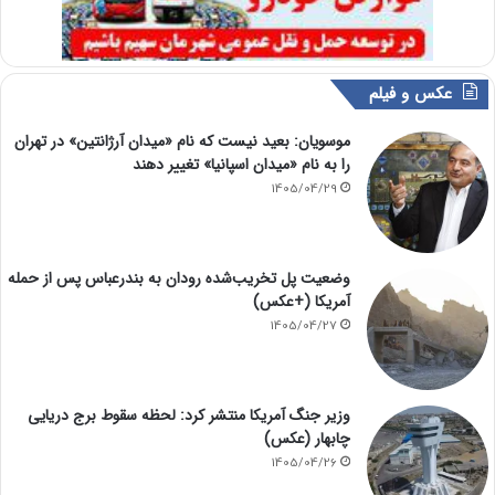
عکس و فیلم
موسویان: بعید نیست که نام «میدان آرژانتین» در تهران
را به نام «میدان اسپانیا» تغییر دهند
1405/04/29
وضعیت پل تخریب‌شده رودان به بندرعباس پس از حمله
آمریکا (+عکس)
1405/04/27
وزیر جنگ آمریکا منتشر کرد: لحظه سقوط برج دریایی
چابهار (عکس)
1405/04/26