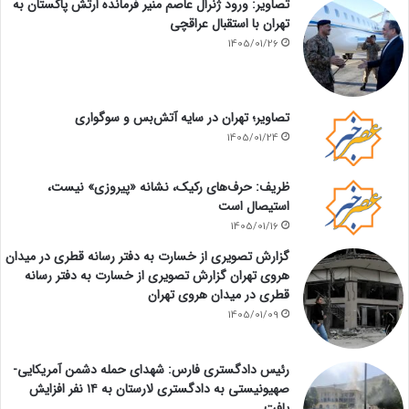
تصاویر: ورود ژنرال عاصم منیر فرمانده ارتش پاکستان به
تهران با استقبال عراقچی
1405/01/26
تصاویر؛ تهران در سایه آتش‌بس و سوگواری
1405/01/24
ظریف: حرف‌های رکیک، نشانه «پیروزی» نیست،
استیصال است
1405/01/16
گزارش تصویری از خسارت به دفتر رسانه قطری در میدان
هروی تهران گزارش تصویری از خسارت به دفتر رسانه
قطری در میدان هروی تهران
1405/01/09
رئیس دادگستری فارس: شهدای حمله دشمن آمریکایی-
صهیونیستی به دادگستری لارستان به ۱۴ نفر افزایش
یافت