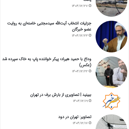
1404/12/27
جزئیات انتخاب آیت‌الله سیدمجتبی خامنه‌ای به روایت
عضو خبرگان
1404/12/23
وداع با حمید هیراد؛ پیکر خواننده پاپ به خاک سپرده شد
(عکس)
1404/12/22
ببینید | تصاویری از بارش برف در تهران
1404/12/19
تصاویر: تهران در دود
1404/12/17