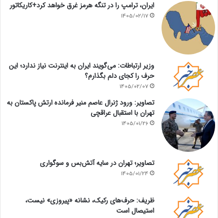
ایران، ترامپ را در تنگه هرمز غرق خواهد کرد+کاریکاتور
1405/02/17
وزیر ارتباطات: می‌گویند ایران به اینترنت نیاز ندارد؛ این
حرف را کجای دلم بگذارم؟
1405/02/07
تصاویر: ورود ژنرال عاصم منیر فرمانده ارتش پاکستان به
تهران با استقبال عراقچی
1405/01/26
تصاویر؛ تهران در سایه آتش‌بس و سوگواری
1405/01/24
ظریف: حرف‌های رکیک، نشانه «پیروزی» نیست،
استیصال است