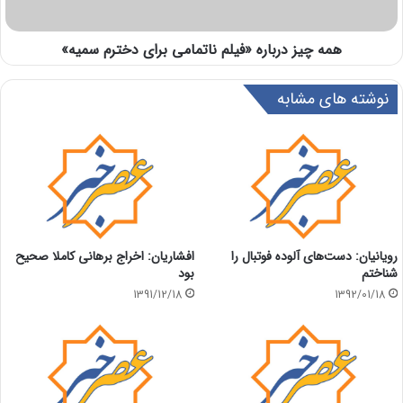
همه چیز درباره «فيلم ناتمامی برای دخترم سميه»
نوشته های مشابه
رویانیان: دست‌های آلوده فوتبال را
افشاریان: اخراج برهانی کاملا صحیح
شناختم
بود
1391/12/18
1392/01/18