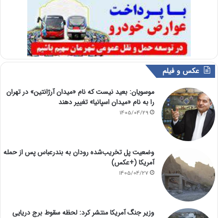
عکس و فیلم
موسویان: بعید نیست که نام «میدان آرژانتین» در تهران
را به نام «میدان اسپانیا» تغییر دهند
1405/04/29
وضعیت پل تخریب‌شده رودان به بندرعباس پس از حمله
آمریکا (+عکس)
1405/04/27
وزیر جنگ آمریکا منتشر کرد: لحظه سقوط برج دریایی