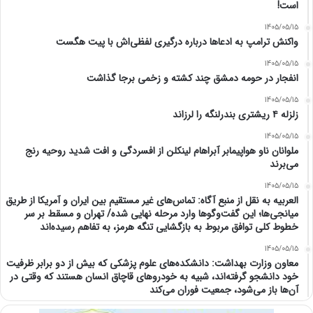
است!
1405/05/15
واکنش ترامپ به ادعاها درباره درگیری لفظی‌اش با پیت هگست
1405/05/15
انفجار در حومه دمشق چند کشته و زخمی برجا گذاشت
1405/05/15
زلزله ۴ ریشتری بندرلنگه را لرزاند
1405/05/15
ملوانان ناو هواپیمابر آبراهام لینکلن از افسردگی و افت شدید روحیه رنج
می‌برند
1405/05/15
العربیه به نقل از منبع آگاه: تماس‌های غیر مستقیم بین ایران و آمریکا از طریق
میانجی‌ها؛ این گفت‌و‌گو‌ها وارد مرحله نهایی شده/ تهران و مسقط بر سر
خطوط کلی توافق مربوط به بازگشایی تنگه هرمز، به تفاهم رسیده‌اند
1405/05/15
معاون وزارت بهداشت: دانشکده‌های علوم پزشکی که بیش از دو برابر ظرفیت
خود دانشجو گرفته‌اند، شبیه به خودرو‌های قاچاق انسان هستند که وقتی در
آن‌ها باز می‌شود، جمعیت فوران می‌کند