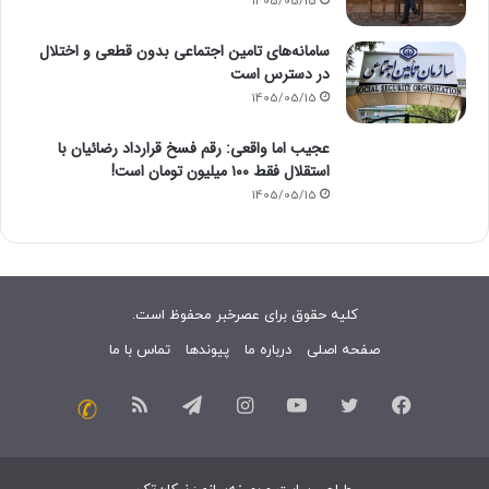
1405/05/15
سامانه‌های تامین اجتماعی بدون قطعی و اختلال
در دسترس است
1405/05/15
عجیب اما واقعی: رقم فسخ قرارداد رضائیان با
استقلال فقط ۱۰۰ میلیون تومان است!
1405/05/15
کلیه حقوق برای عصرخبر محفوظ است.
صفحه اصلی
درباره ما
پیوندها
تماس با ما
فیسبوک
توییتر
یوتیوب
اینستاگرام
تلگرام
خوراک
تماس
با