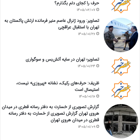
حرف را کجای دلم بگذارم؟
1405/02/07
تصاویر: ورود ژنرال عاصم منیر فرمانده ارتش پاکستان به
تهران با استقبال عراقچی
1405/01/26
تصاویر؛ تهران در سایه آتش‌بس و سوگواری
1405/01/24
ظریف: حرف‌های رکیک، نشانه «پیروزی» نیست،
استیصال است
1405/01/16
گزارش تصویری از خسارت به دفتر رسانه قطری در میدان
هروی تهران گزارش تصویری از خسارت به دفتر رسانه
قطری در میدان هروی تهران
1405/01/09