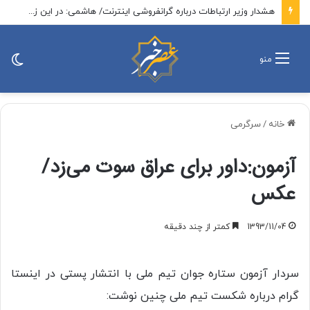
حمله یک نماینده مجلس به دولت در جلسه وبیناری/ یک ورق قرص از ۲۰۰ هزار تومان به ۳ میلیون تومان رسیده است/ حاجی بابایی: دولت باید رسیدگی کند
تغی
منو
پو
خانه
/
سرگرمی
آزمون:داور برای عراق سوت می‌زد/
عکس
1393/11/04
کمتر از چند دقیقه
سردار آزمون ستاره جوان تیم ملی با انتشار پستی در اینستا
گرام درباره شکست تیم ملی چنین نوشت: