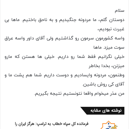
سلام
دوستان گلم، ما مردونه جنگیدیم و به ناحق باختیم. ماها بى
غیرت نبودیم،
واسه کشورمون سرمون رو گذاشتیم ولى آقاى داور واسه عراق
سوت میزد. ماها
خیلى نگرانیم فقط شما رو داریم. خیلى ها هستن که مارو
میزنن، بخدا بخاطر
وطنمون، مردونه وایسادیم و دوست داریم شما هم پشت ما و
آقاى کی روش باشین.
من عذر میخوام واقعا نتونستیم نتیجه بگیریم.
نوشته های مشابه
فرمانده کل سپاه خطاب به ترامپ: هرگز ایران را