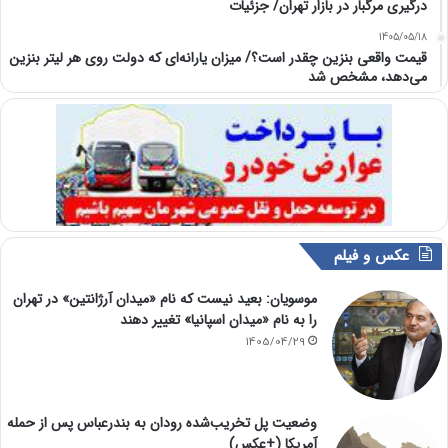
درگیری مرگبار در بازار تهران/ جزئیات
1405/05/18
قیمت واقعی بنزین چقدر است؟/ میزان یارانه‌ای که دولت روی هر لیتر بنزین
می‌دهد، مشخص شد
عکس و فیلم
موسویان: بعید نیست که نام «میدان آرژانتین» در تهران
را به نام «میدان اسپانیا» تغییر دهند
1405/04/29
وضعیت پل تخریب‌شده رودان به بندرعباس پس از حمله
آمریکا (+عکس)