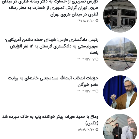
گزارش تصویری از خسارت به دفتر رسانه قطری در میدان
هروی تهران گزارش تصویری از خسارت به دفتر رسانه
قطری در میدان هروی تهران
1405/01/09
رئیس دادگستری فارس: شهدای حمله دشمن آمریکایی-
صهیونیستی به دادگستری لارستان به ۱۴ نفر افزایش
یافت
1404/12/27
جزئیات انتخاب آیت‌الله سیدمجتبی خامنه‌ای به روایت
عضو خبرگان
1404/12/23
وداع با حمید هیراد؛ پیکر خواننده پاپ به خاک سپرده شد
(عکس)
1404/12/22