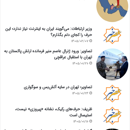
وزیر ارتباطات: می‌گویند ایران به اینترنت نیاز ندارد؛ این
حرف را کجای دلم بگذارم؟
1405/02/07
تصاویر: ورود ژنرال عاصم منیر فرمانده ارتش پاکستان به
تهران با استقبال عراقچی
1405/01/26
تصاویر؛ تهران در سایه آتش‌بس و سوگواری
1405/01/24
ظریف: حرف‌های رکیک، نشانه «پیروزی» نیست،
استیصال است
1405/01/16