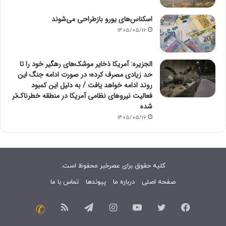
اسکناس‌های یورو بازطراحی می‌شوند
1405/05/16
الجزیره: آمریکا ذخایر موشک‌های رهگیر خود را تا
حد زیادی مصرف کرده؛ در صورت ادامه جنگ این
روند ادامه خواهد یافت / به دلیل این کمبود
فعالیت نیرو‌های نظامی آمریکا در منطقه خطرناک‌تر
شده
1405/05/16
کلیه حقوق برای عصرخبر محفوظ است.
صفحه اصلی
درباره ما
پیوندها
تماس با ما
فیسبوک
توییتر
یوتیوب
اینستاگرام
تلگرام
خوراک
تماس