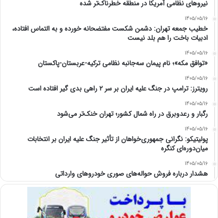
نیرو‌های نظامی آمریکا در منطقه خطرناک‌تر شده
1405/05/16
خطیب جمعه تهران: دشمن شکست مفتضحانه خورده و به التماس افتاده،
ادبیات باخت را هم بلد نیست
1405/05/16
«توافق مکه»؛ نام پیمان سه‌جانبه نظامی ترکیه-عربستان-پاکستان
1405/05/16
رویترز: ترامپ در جنگ علیه ایران بر سر ۲ راهی بدی گیر افتاده است
1405/05/16
رگبار و رعدوبرق در راه شمال کشور؛ تهران خنک‌تر می‌شود
1405/05/16
پولیتیکو: نگرانی جمهوری‌خواهان از تأثیر جنگ علیه ایران بر انتخابات
میان‌دوره‌ای کنگره
1405/05/16
هشدار درباره فروش حواله‌های صوری خودروهای وارداتی