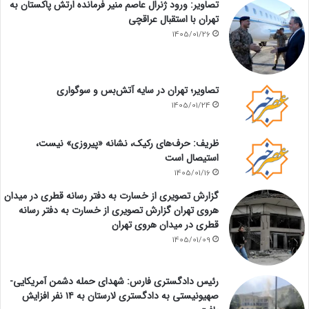
تصاویر: ورود ژنرال عاصم منیر فرمانده ارتش پاکستان به
تهران با استقبال عراقچی
1405/01/26
تصاویر؛ تهران در سایه آتش‌بس و سوگواری
1405/01/24
ظریف: حرف‌های رکیک، نشانه «پیروزی» نیست،
استیصال است
1405/01/16
گزارش تصویری از خسارت به دفتر رسانه قطری در میدان
هروی تهران گزارش تصویری از خسارت به دفتر رسانه
قطری در میدان هروی تهران
1405/01/09
رئیس دادگستری فارس: شهدای حمله دشمن آمریکایی-
صهیونیستی به دادگستری لارستان به ۱۴ نفر افزایش