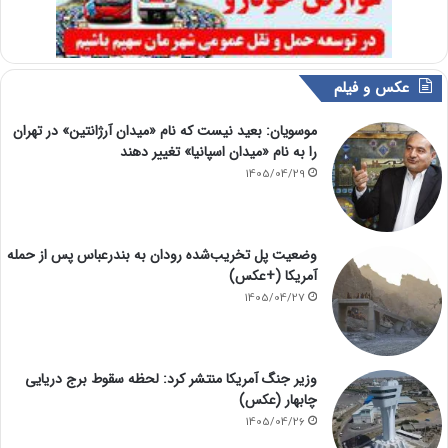
عکس و فیلم
موسویان: بعید نیست که نام «میدان آرژانتین» در تهران
را به نام «میدان اسپانیا» تغییر دهند
1405/04/29
وضعیت پل تخریب‌شده رودان به بندرعباس پس از حمله
آمریکا (+عکس)
1405/04/27
وزیر جنگ آمریکا منتشر کرد: لحظه سقوط برج دریایی
چابهار (عکس)
1405/04/26