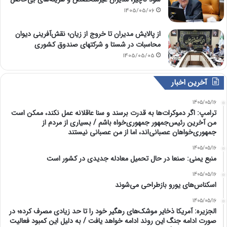
1405/05/06
از پالایش مدیران تا خروج از زیان؛ نقش‌آفرینی دیوان
محاسبات در شستا و شرکتهای صندوق کشوری
1405/05/05
آخرین اخبار
1405/05/16
ترامپ: اگر دموکرات‌ها به قدرت برسند و سنا عاقلانه عمل نکند، ممکن است
من آخرین رئیس‌جمهور جمهوری‌خواه باشم / بسیاری از مردم از
جمهوری‌خواهان عصبانی‌اند، اما از من عصبانی نیستند
1405/05/16
منبع یمنی: صنعا در حال تحمیل معادله جدیدی در کشور است
1405/05/16
اسکناس‌های یورو بازطراحی می‌شوند
1405/05/16
الجزیره: آمریکا ذخایر موشک‌های رهگیر خود را تا حد زیادی مصرف کرده؛ در
صورت ادامه جنگ این روند ادامه خواهد یافت / به دلیل این کمبود فعالیت