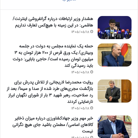
هشدار وزیر ارتباطات درباره گرانفروشی اینترنت/
هاشمی: در این زمینه با هیچ‌کس تعارف نداریم
1405/05/18
حمله یک نماینده مجلس به دولت در جلسه
وبیناری/ یک ورق قرص از ۲۰۰ هزار تومان به ۳
میلیون تومان رسیده است/ حاجی بابایی: دولت
باید رسیدگی کند
1405/05/18
روایت محمدرضا لاریجانی از تلاش پدرش برای
بازگشت مجری‌های طرد شده از صدا و سیما/ بعد از
رد صلاحیت، رهبر شهید ۳ بار از شورای نگهبان ابراز
نارضایتی کردند
1405/05/18
خبر مهم وزیر جهادکشاورزی درباره میزان ذخایر
کالاهای اساسی/ مطمئن باشید جای هیچ نگرانی
نیست
1405/05/18