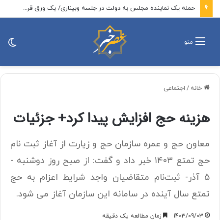
روایت محمدرضا لاریجانی از تلاش پدرش برای بازگشت مجری‌های طرد شده از صدا و سیما/ بعد از رد صلاحیت، رهبر شهید ۳ بار از شورای نگهبان ابراز نارضایتی کردند
تغی
منو
پو
خانه
/
اجتماعی
هزینه حج افزایش پیدا کرد+ جزئیات
معاون حج و عمره سازمان حج و زیارت از آغاز ثبت نام
حج تمتع ۱۴۰۳ خبر داد و گفت: از صبح روز دوشنبه -
۵ آذر- ثبت‌نام متقاضیان واجد شرایط اعزام به حج
تمتع سال آینده در سامانه این سازمان آغاز می شود.
1403/09/03
زمان مطالعه یک دقیقه