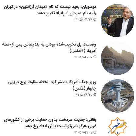
موسویان: بعید نیست که نام «میدان آرژانتین» در تهران
را به نام «میدان اسپانیا» تغییر دهند
1405/04/29
وضعیت پل تخریب‌شده رودان به بندرعباس پس از حمله
آمریکا (+عکس)
1405/04/27
وزیر جنگ آمریکا منتشر کرد: لحظه سقوط برج دریایی
چابهار (عکس)
1405/04/26
بقائی: جنایت سردشت بدون حمایت برخی از کشورهای
غربی هرگز نمی‌توانست با آن ابعاد رخ دهد
1405/04/07