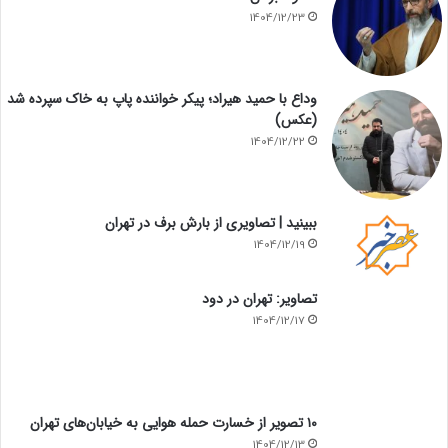
1404/12/23
وداع با حمید هیراد؛ پیکر خواننده پاپ به خاک سپرده شد
(عکس)
1404/12/22
ببینید | تصاویری از بارش برف در تهران
1404/12/19
تصاویر: تهران در دود
1404/12/17
۱۰ تصویر از خسارت حمله هوایی به خیابان‌های تهران
1404/12/13