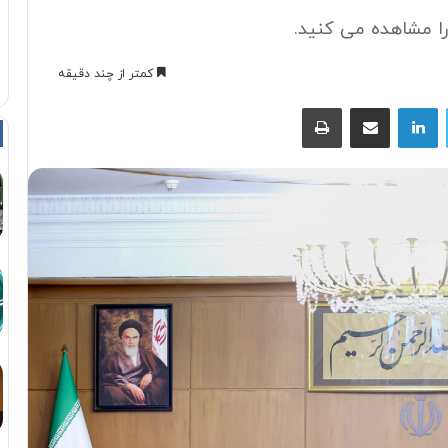
کمتر از چند دقیقه
توییتر
لینکداین
اشتراک با ایمیل
چاپ