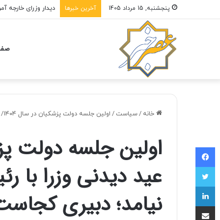
ایران را همه مردم نگ
پنجشنبه, 15 مرداد 1405
آخرین خبرها
صفح
خانه
/
سیاست
/
اولین جلسه دولت پزشکیان در سال ۱۴۰۴/ عید دیدنی وزرا با رئیس جمهوری/ عارف نیامد؛ دبیری کجاست؟+ تصاویر
فیسبوک
عید دیدنی وزرا با 
توییتر
لینکداین
نیامد؛ دبیری کجاست
اشتراک با ایمیل