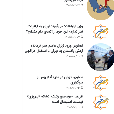
1405/02/17
وزیر ارتباطات: می‌گویند ایران به اینترنت
نیاز ندارد؛ این حرف را کجای دلم بگذارم؟
1405/02/07
تصاویر: ورود ژنرال عاصم منیر فرمانده
ارتش پاکستان به تهران با استقبال عراقچی
1405/01/26
تصاویر؛ تهران در سایه آتش‌بس و
سوگواری
1405/01/24
ظریف: حرف‌های رکیک، نشانه «پیروزی»
نیست، استیصال است
1405/01/16