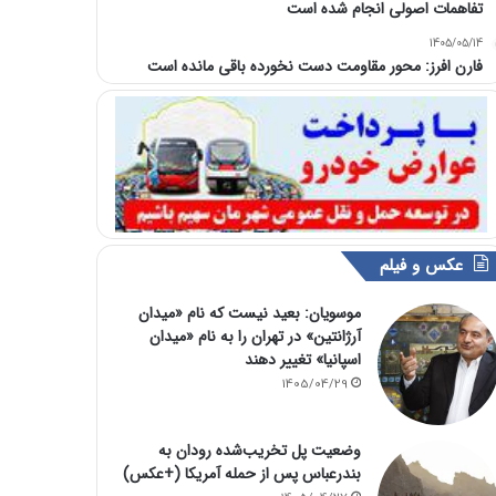
تفاهمات اصولی انجام شده است
1405/05/14
فارن افرز: محور مقاومت دست نخورده باقی مانده است
عکس و فیلم
موسویان: بعید نیست که نام «میدان
آرژانتین» در تهران را به نام «میدان
اسپانیا» تغییر دهند
1405/04/29
وضعیت پل تخریب‌شده رودان به
بندرعباس پس از حمله آمریکا (+عکس)