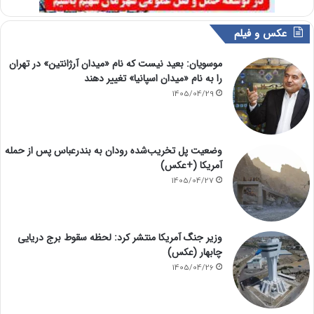
عکس و فیلم
موسویان: بعید نیست که نام «میدان آرژانتین» در تهران
را به نام «میدان اسپانیا» تغییر دهند
1405/04/29
وضعیت پل تخریب‌شده رودان به بندرعباس پس از حمله
آمریکا (+عکس)
1405/04/27
وزیر جنگ آمریکا منتشر کرد: لحظه سقوط برج دریایی
چابهار (عکس)
1405/04/26