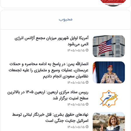
محبوب
آمریکا اوایل شهریور میزبان مجمع آژانس انرژی
اتمی می‌شود
1405/05/15
انصارالله یمن: در پاسخ به ادامه محاصره و حملات
عربستان، عملیات وسیع و متمایزی را علیه تجمعات
نظامیان سعودی انجام دادیم
1405/05/15
رییس ستاد مرکزی اربعین: اربعین ۱۴۰۵ در بالاترین
سطح امنیت برگزار شد
1405/05/15
نهادهای حقوق بشری: قتل خبرنگار لبنانی توسط
اسرائیل جنایت جنگی است
1405/05/15