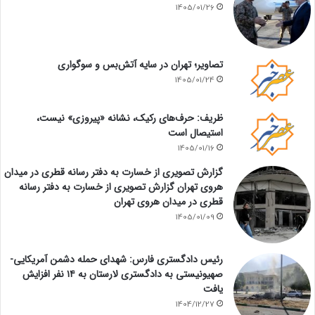
1405/01/26
تصاویر؛ تهران در سایه آتش‌بس و سوگواری
1405/01/24
ظریف: حرف‌های رکیک، نشانه «پیروزی» نیست،
استیصال است
1405/01/16
گزارش تصویری از خسارت به دفتر رسانه قطری در میدان
هروی تهران گزارش تصویری از خسارت به دفتر رسانه
قطری در میدان هروی تهران
1405/01/09
رئیس دادگستری فارس: شهدای حمله دشمن آمریکایی-
صهیونیستی به دادگستری لارستان به ۱۴ نفر افزایش
یافت
1404/12/27