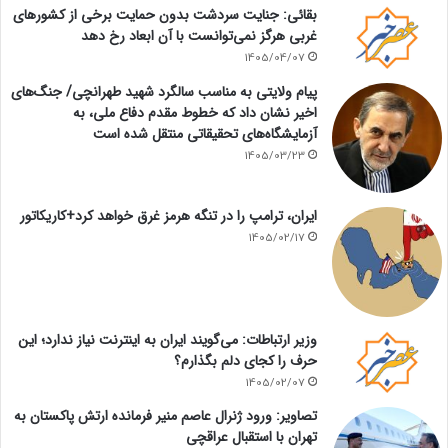
بقائی: جنایت سردشت بدون حمایت برخی از کشورهای
غربی هرگز نمی‌توانست با آن ابعاد رخ دهد
1405/04/07
پیام ولایتی به مناسب سالگرد شهید طهرانچی/ جنگ‌های
اخیر نشان داد که خطوط مقدم دفاع ملی، به
آزمایشگاه‌های تحقیقاتی منتقل شده است
1405/03/23
ایران، ترامپ را در تنگه هرمز غرق خواهد کرد+کاریکاتور
1405/02/17
وزیر ارتباطات: می‌گویند ایران به اینترنت نیاز ندارد؛ این
حرف را کجای دلم بگذارم؟
1405/02/07
تصاویر: ورود ژنرال عاصم منیر فرمانده ارتش پاکستان به
تهران با استقبال عراقچی