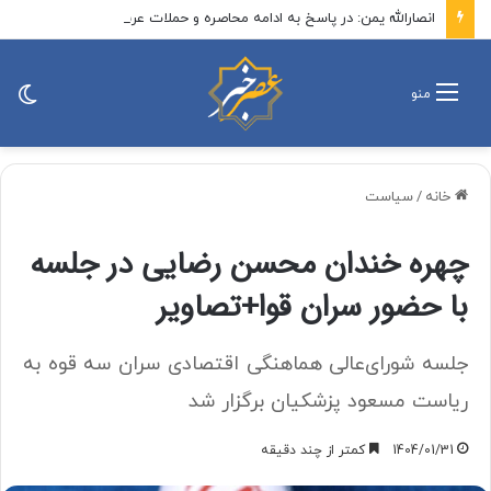
انصارالله یمن: در پاسخ به ادامه محاصره و حملات عربستان، عملیات وسیع و متمایزی را علیه تجمعات نظامیان سعودی انجام دادیم
تغی
منو
پو
خانه
/
سیاست
چهره خندان محسن رضایی در جلسه
با حضور سران قوا+تصاویر
جلسه شورای‌عالی هماهنگی اقتصادی سران سه قوه به
ریاست مسعود پزشکیان برگزار شد
1404/01/31
کمتر از چند دقیقه