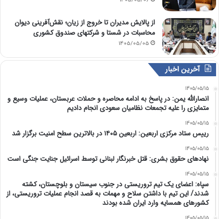
1405/05/06
از پالایش مدیران تا خروج از زیان؛ نقش‌آفرینی دیوان
محاسبات در شستا و شرکتهای صندوق کشوری
1405/05/05
آخرین اخبار
1405/05/15
انصارالله یمن: در پاسخ به ادامه محاصره و حملات عربستان، عملیات وسیع و
متمایزی را علیه تجمعات نظامیان سعودی انجام دادیم
1405/05/15
رییس ستاد مرکزی اربعین: اربعین ۱۴۰۵ در بالاترین سطح امنیت برگزار شد
1405/05/15
نهادهای حقوق بشری: قتل خبرنگار لبنانی توسط اسرائیل جنایت جنگی است
1405/05/15
سپاه: اعضای یک تیم تروریستی در جنوب سیستان و بلوچستان، کشته
شدند/ این تیم با داشتن سلاح و مهمات به قصد انجام عملیات تروریستی، از
کشورهای همسایه وارد ایران شده بودند
1405/05/15