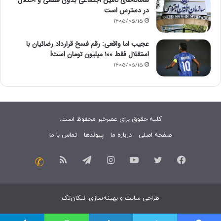
در دسترس است
1405/05/15
عجیب اما واقعی: رقم فسخ قرارداد رضائیان با
استقلال فقط ۱۰۰ میلیون تومان است!
1405/05/15
کلیه حقوق برای عصرخبر محفوظ است.
صفحه اصلی
درباره ما
پیوندها
تماس با ما
فیسبوک
توییتر
یوتیوب
اینستاگرام
تلگرام
خوراک
تماس
با
طراحی سایت
و
بهینه‌سازی
:
نیکان‌تک
ما