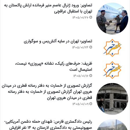
تصاویر: ورود ژنرال عاصم منیر فرمانده ارتش پاکستان به
تهران با استقبال عراقچی
1405/01/26
تصاویر؛ تهران در سایه آتش‌بس و سوگواری
1405/01/24
ظریف: حرف‌های رکیک، نشانه «پیروزی» نیست،
استیصال است
1405/01/16
گزارش تصویری از خسارت به دفتر رسانه قطری در میدان
هروی تهران گزارش تصویری از خسارت به دفتر رسانه
قطری در میدان هروی تهران
1405/01/09
رئیس دادگستری فارس: شهدای حمله دشمن آمریکایی-
صهیونیستی به دادگستری لارستان به ۱۴ نفر افزایش