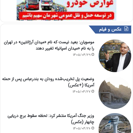
عکس و فیلم
موسویان: بعید نیست که نام «میدان آرژانتین» در تهران
را به نام «میدان اسپانیا» تغییر دهند
1405/04/29
وضعیت پل تخریب‌شده رودان به بندرعباس پس از حمله
آمریکا (+عکس)
1405/04/27
وزیر جنگ آمریکا منتشر کرد: لحظه سقوط برج دریایی
چابهار (عکس)
1405/04/26