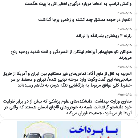
واکنش ترامپ به ادعاها درباره درگیری لفظی‌اش با پیت هگست
1405/05/15
انفجار در حومه دمشق چند کشته و زخمی برجا گذاشت
1405/05/15
زلزله ۴ ریشتری بندرلنگه را لرزاند
1405/05/15
ملوانان ناو هواپیمابر آبراهام لینکلن از افسردگی و افت شدید روحیه رنج
می‌برند
1405/05/15
العربیه به نقل از منبع آگاه: تماس‌های غیر مستقیم بین ایران و آمریکا از طریق
میانجی‌ها؛ این گفت‌و‌گو‌ها وارد مرحله نهایی شده/ تهران و مسقط بر سر
خطوط کلی توافق مربوط به بازگشایی تنگه هرمز، به تفاهم رسیده‌اند
1405/05/15
معاون وزارت بهداشت: دانشکده‌های علوم پزشکی که بیش از دو برابر ظرفیت
خود دانشجو گرفته‌اند، شبیه به خودرو‌های قاچاق انسان هستند که وقتی در
آن‌ها باز می‌شود، جمعیت فوران می‌کند