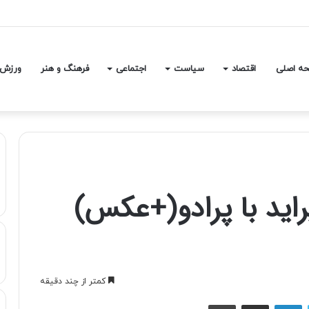
عی بدون قطعی و اختلال در دسترس است
ه اصلی
اقتصاد
سیاست
اجتماعی
فرهنگ و هنر
ورزش
ايد با پرادو(+عكس)
کمتر از چند دقیقه
توییتر
لینکداین
اشتراک با ایمیل
چاپ