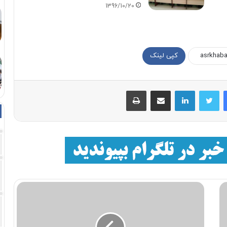
1396/10/20
کپی لینک
فیسبوک
توییتر
لینکداین
اشتراک با ایمیل
چاپ