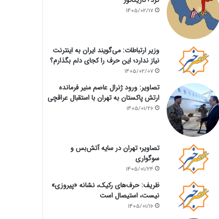
1405/02/17
وزیر ارتباطات: می‌گویند ایران به اینترنت
نیاز ندارد؛ این حرف را کجای دلم بگذارم؟
1405/02/07
تصاویر: ورود ژنرال عاصم منیر فرمانده
ارتش پاکستان به تهران با استقبال عراقچی
1405/01/26
تصاویر؛ تهران در سایه آتش‌بس و
سوگواری
1405/01/24
ظریف: حرف‌های رکیک، نشانه «پیروزی»
نیست، استیصال است
1405/01/16