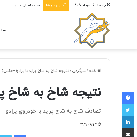
سامانه‌های تامین اجتما
جمعه, 16 مرداد 1405
آخرین خبرها
صفح
خانه
/
سرگرمی
/
نتيجه شاخ به شاخ پرايد با پرادو(+عكس)
نتيجه شاخ به شاخ پر
فیسبوک
توییتر
تصادف شاخ به شاخ پرايد با خودروي پرادو
لینکداین
1394/06/24
اشتراک با ایمیل
فیسبوک