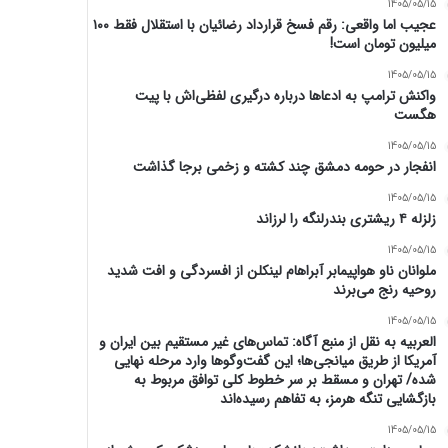
1405/05/15
عجیب اما واقعی: رقم فسخ قرارداد رضائیان با استقلال فقط ۱۰۰
میلیون تومان است!
1405/05/15
واکنش ترامپ به ادعاها درباره درگیری لفظی‌اش با پیت
هگست
1405/05/15
انفجار در حومه دمشق چند کشته و زخمی برجا گذاشت
1405/05/15
زلزله ۴ ریشتری بندرلنگه را لرزاند
1405/05/15
ملوانان ناو هواپیمابر آبراهام لینکلن از افسردگی و افت شدید
روحیه رنج می‌برند
1405/05/15
العربیه به نقل از منبع آگاه: تماس‌های غیر مستقیم بین ایران و
آمریکا از طریق میانجی‌ها؛ این گفت‌و‌گو‌ها وارد مرحله نهایی
شده/ تهران و مسقط بر سر خطوط کلی توافق مربوط به
بازگشایی تنگه هرمز، به تفاهم رسیده‌اند
1405/05/15