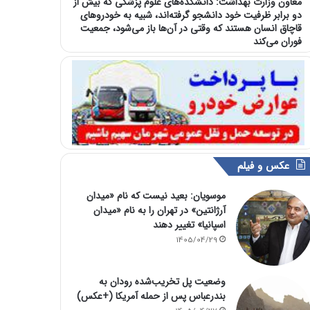
معاون وزارت بهداشت: دانشکده‌های علوم پزشکی که بیش از
دو برابر ظرفیت خود دانشجو گرفته‌اند، شبیه به خودرو‌های
قاچاق انسان هستند که وقتی در آن‌ها باز می‌شود، جمعیت
فوران می‌کند
عکس و فیلم
موسویان: بعید نیست که نام «میدان
آرژانتین» در تهران را به نام «میدان
اسپانیا» تغییر دهند
1405/04/29
وضعیت پل تخریب‌شده رودان به
بندرعباس پس از حمله آمریکا (+عکس)