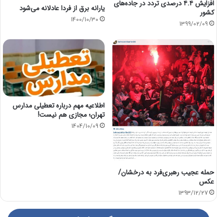
افزایش ۴.۴ درصدی تردد در جاد‌ه‌های
یارانه برق از فردا عادلانه می‌شود
کشور
1400/10/30
1399/02/09
اطلاعیه مهم درباره تعطیلی مدارس
تهران؛ مجازی هم نیست!
1404/10/09
حمله عجیب رهبری‌فرد به درخشان/
عکس
1393/12/27