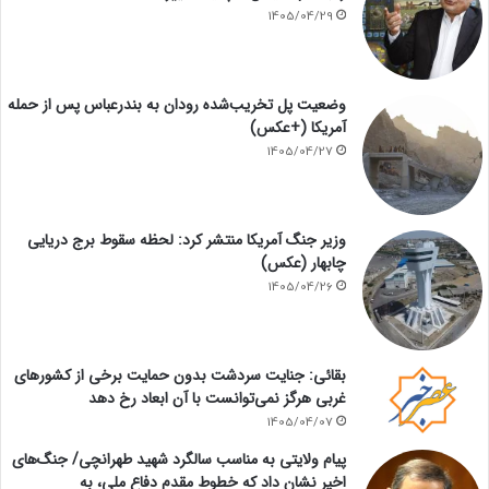
1405/04/29
وضعیت پل تخریب‌شده رودان به بندرعباس پس از حمله
آمریکا (+عکس)
1405/04/27
وزیر جنگ آمریکا منتشر کرد: لحظه سقوط برج دریایی
چابهار (عکس)
1405/04/26
بقائی: جنایت سردشت بدون حمایت برخی از کشورهای
غربی هرگز نمی‌توانست با آن ابعاد رخ دهد
1405/04/07
پیام ولایتی به مناسب سالگرد شهید طهرانچی/ جنگ‌های
اخیر نشان داد که خطوط مقدم دفاع ملی، به