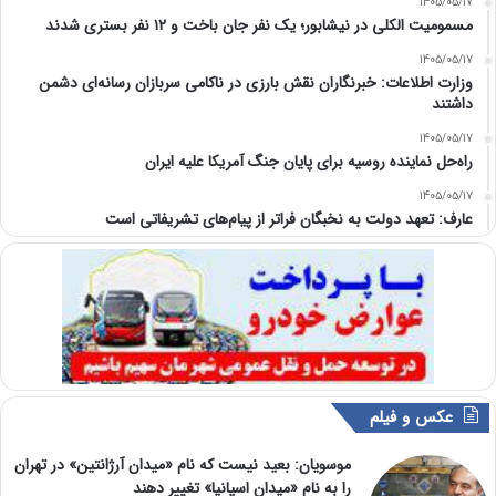
1405/05/17
مسمومیت الکلی در نیشابور؛ یک نفر جان باخت و ۱۲ نفر بستری شدند
1405/05/17
وزارت اطلاعات: خبرنگاران نقش بارزی در ناکامی سربازان رسانه‌ای دشمن
داشتند
1405/05/17
راه‌حل نماینده روسیه برای پایان جنگ آمریکا علیه ایران
1405/05/17
عارف: تعهد دولت به نخبگان فراتر از پیام‎‌های تشریفاتی است
عکس و فیلم
موسویان: بعید نیست که نام «میدان آرژانتین» در تهران
را به نام «میدان اسپانیا» تغییر دهند