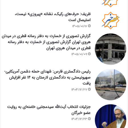
ظریف: حرف‌های رکیک، نشانه «پیروزی» نیست،
استیصال است
1405/01/16
گزارش تصویری از خسارت به دفتر رسانه قطری در میدان
هروی تهران گزارش تصویری از خسارت به دفتر رسانه
قطری در میدان هروی تهران
1405/01/09
رئیس دادگستری فارس: شهدای حمله دشمن آمریکایی-
صهیونیستی به دادگستری لارستان به ۱۴ نفر افزایش
یافت
1404/12/27
جزئیات انتخاب آیت‌الله سیدمجتبی خامنه‌ای به روایت
عضو خبرگان
1404/12/23