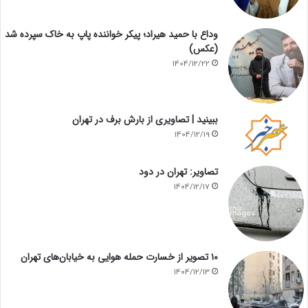
وداع با حمید هیراد؛ پیکر خواننده پاپ به خاک سپرده شد
(عکس)
1404/12/22
ببینید | تصاویری از بارش برف در تهران
1404/12/19
تصاویر: تهران در دود
1404/12/17
۱۰ تصویر از خسارت حمله هوایی به خیابان‌های تهران
1404/12/13