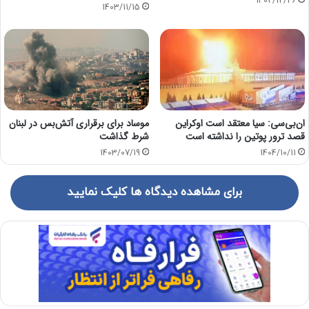
1402/12/26
1403/11/15
ان‌بی‌سی: سیا معتقد است اوکراین
موساد برای برقراری آتش‌بس در لبنان
قصد ترور پوتین را نداشته است
شرط گذاشت
1403/07/19
1404/10/11
برای مشاهده دیدگاه ها کلیک نمایید