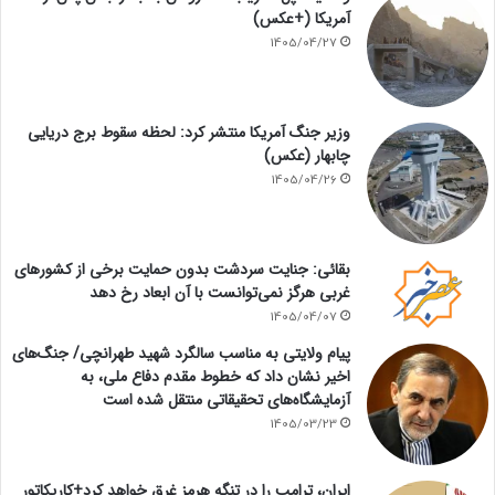
آمریکا (+عکس)
1405/04/27
وزیر جنگ آمریکا منتشر کرد: لحظه سقوط برج دریایی
چابهار (عکس)
1405/04/26
بقائی: جنایت سردشت بدون حمایت برخی از کشورهای
غربی هرگز نمی‌توانست با آن ابعاد رخ دهد
1405/04/07
پیام ولایتی به مناسب سالگرد شهید طهرانچی/ جنگ‌های
اخیر نشان داد که خطوط مقدم دفاع ملی، به
آزمایشگاه‌های تحقیقاتی منتقل شده است
1405/03/23
ایران، ترامپ را در تنگه هرمز غرق خواهد کرد+کاریکاتور