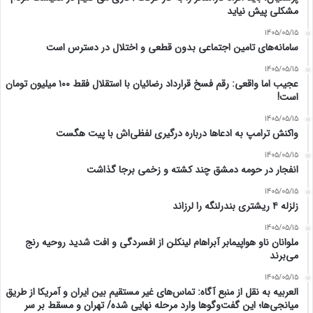
مشکلی پیش نیاید
1405/05/15
سامانه‌های تامین اجتماعی بدون قطعی و اختلال در دسترس است
1405/05/15
عجیب اما واقعی: رقم فسخ قرارداد رضائیان با استقلال فقط ۱۰۰ میلیون تومان
است!
1405/05/15
واکنش ترامپ به ادعاها درباره درگیری لفظی‌اش با پیت هگست
1405/05/15
انفجار در حومه دمشق چند کشته و زخمی برجا گذاشت
1405/05/15
زلزله ۴ ریشتری بندرلنگه را لرزاند
1405/05/15
ملوانان ناو هواپیمابر آبراهام لینکلن از افسردگی و افت شدید روحیه رنج
می‌برند
1405/05/15
العربیه به نقل از منبع آگاه: تماس‌های غیر مستقیم بین ایران و آمریکا از طریق
میانجی‌ها؛ این گفت‌و‌گو‌ها وارد مرحله نهایی شده/ تهران و مسقط بر سر