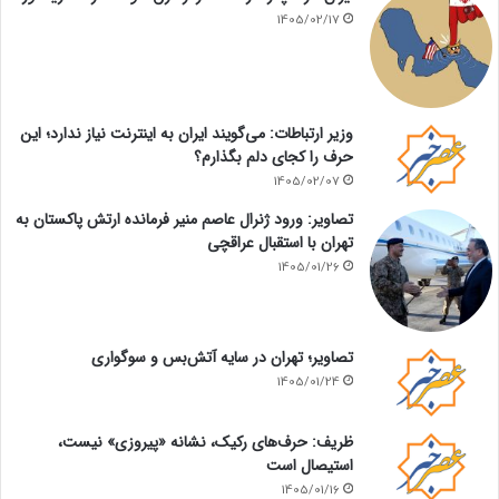
1405/02/17
وزیر ارتباطات: می‌گویند ایران به اینترنت نیاز ندارد؛ این
حرف را کجای دلم بگذارم؟
1405/02/07
تصاویر: ورود ژنرال عاصم منیر فرمانده ارتش پاکستان به
تهران با استقبال عراقچی
1405/01/26
تصاویر؛ تهران در سایه آتش‌بس و سوگواری
1405/01/24
ظریف: حرف‌های رکیک، نشانه «پیروزی» نیست،
استیصال است
1405/01/16