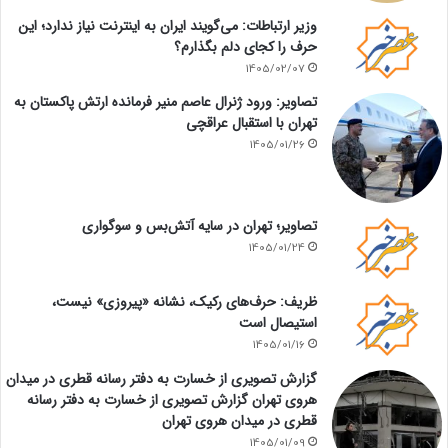
وزیر ارتباطات: می‌گویند ایران به اینترنت نیاز ندارد؛ این
حرف را کجای دلم بگذارم؟
1405/02/07
تصاویر: ورود ژنرال عاصم منیر فرمانده ارتش پاکستان به
تهران با استقبال عراقچی
1405/01/26
تصاویر؛ تهران در سایه آتش‌بس و سوگواری
1405/01/24
ظریف: حرف‌های رکیک، نشانه «پیروزی» نیست،
استیصال است
1405/01/16
گزارش تصویری از خسارت به دفتر رسانه قطری در میدان
هروی تهران گزارش تصویری از خسارت به دفتر رسانه
قطری در میدان هروی تهران
1405/01/09