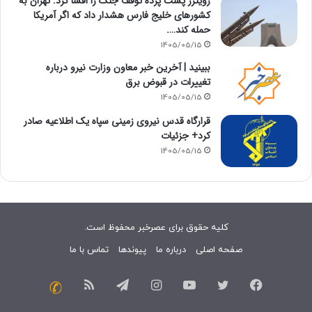
رویترز پشت پرده توقف جنگ را افشا کرد: تهران به
کشورهای خلیج فارس هشدار داد که اگر آمریکا
حمله کند….
1405/05/15
ببینید | آخرین خبر معاون وزارت نیرو درباره
تغییرات در قبوض برق
1405/05/15
قرارگاه قدس نیروی زمینی سپاه یک اطلاعیه صادر
کرد+ جزئیات
1405/05/15
کلیه حقوق برای عصرخبر محفوظ است.
صفحه اصلی
درباره ما
پیوندها
تماس با ما
فیسبوک
توییتر
یوتیوب
اینستاگرام
تلگرام
خوراک
تماس