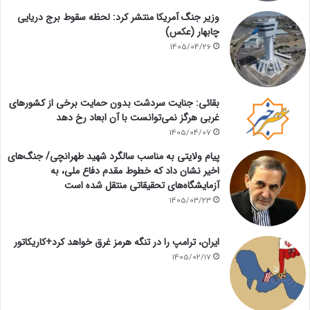
وزیر جنگ آمریکا منتشر کرد: لحظه سقوط برج دریایی
چابهار (عکس)
1405/04/26
بقائی: جنایت سردشت بدون حمایت برخی از کشورهای
غربی هرگز نمی‌توانست با آن ابعاد رخ دهد
1405/04/07
پیام ولایتی به مناسب سالگرد شهید طهرانچی/ جنگ‌های
اخیر نشان داد که خطوط مقدم دفاع ملی، به
آزمایشگاه‌های تحقیقاتی منتقل شده است
1405/03/23
ایران، ترامپ را در تنگه هرمز غرق خواهد کرد+کاریکاتور
1405/02/17