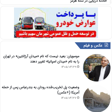
حادثه دریایی در تنگه هرمز
عکس و فیلم
موسویان: بعید نیست که نام «میدان آرژانتین» در تهران
را به نام «میدان اسپانیا» تغییر دهند
1405/04/29
وضعیت پل تخریب‌شده رودان به بندرعباس پس از حمله
آمریکا (+عکس)
1405/04/27