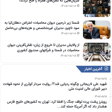
سریال‌هایی که تلفن‌های همراه را فتح کردند!
1405/05/06
شستا زیر ذره‌بین دیوان محاسبات؛ اعتراض دهقان‌کیا به
سود ناچیز، مدیران غیرمتخصص و هزینه‌های بی‌حاصل
1405/05/06
از پالایش مدیران تا خروج از زیان؛ نقش‌آفرینی دیوان
محاسبات در شستا و شرکتهای صندوق کشوری
1405/05/05
آخرین اخبار
1405/05/15
شهید علی لاریجانی چگونه ردیابی شد؟/ روایت سردار کوثری از نحوه شهادت
دبیر شورای عالی امنیت ملی
1405/05/15
رویترز پشت پرده توقف جنگ را افشا کرد: تهران به کشورهای خلیج فارس
هشدار داد که اگر آمریکا حمله کند….