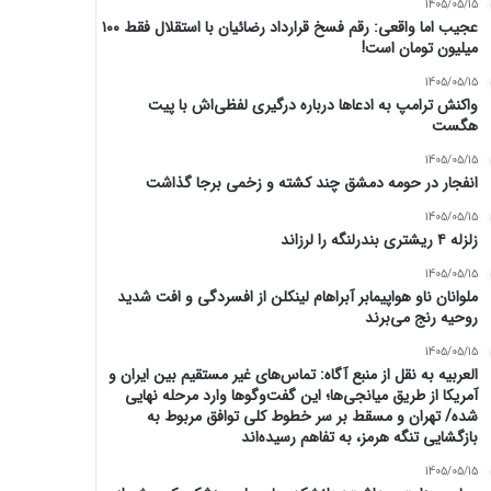
1405/05/15
عجیب اما واقعی: رقم فسخ قرارداد رضائیان با استقلال فقط ۱۰۰
میلیون تومان است!
1405/05/15
واکنش ترامپ به ادعاها درباره درگیری لفظی‌اش با پیت
هگست
1405/05/15
انفجار در حومه دمشق چند کشته و زخمی برجا گذاشت
1405/05/15
زلزله ۴ ریشتری بندرلنگه را لرزاند
1405/05/15
ملوانان ناو هواپیمابر آبراهام لینکلن از افسردگی و افت شدید
روحیه رنج می‌برند
1405/05/15
العربیه به نقل از منبع آگاه: تماس‌های غیر مستقیم بین ایران و
آمریکا از طریق میانجی‌ها؛ این گفت‌و‌گو‌ها وارد مرحله نهایی
شده/ تهران و مسقط بر سر خطوط کلی توافق مربوط به
بازگشایی تنگه هرمز، به تفاهم رسیده‌اند
1405/05/15