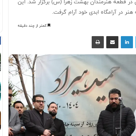
 در قطعه هنرمندان بهشت زهرا (س) برگزار شد. این
نر در آرامگاه ابدی خود آرام گرفت.
کمتر از چند دقیقه
توییتر
لینکداین
اشتراک با ایمیل
چاپ