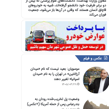
معاون وزارت بهداشت: دانشکده‌های علوم پزشکی که بیش از
دو برابر ظرفیت خود دانشجو گرفته‌اند، شبیه به خودرو‌های
قاچاق انسان هستند که وقتی در آن‌ها باز می‌شود، جمعیت
فوران می‌کند
عکس و فیلم
موسویان: بعید نیست که نام «میدان
آرژانتین» در تهران را به نام «میدان
اسپانیا» تغییر دهند
1405/04/29
وضعیت پل تخریب‌شده رودان به
بندرعباس پس از حمله آمریکا (+عکس)