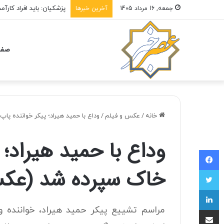
پزشکیان: باید افراد کار
جمعه, 16 مرداد 1405
آخرین خبرها
صفح
خانه
/
عکس و فیلم
/
وداع با حمید هیراد؛ پیکر خواننده پ
وداع با حمید هیراد؛ 
فیسبوک
خاک سپرده شد (عک
توییتر
لینکداین
اشتراک با ایمیل