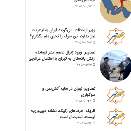
1405/02/17
وزیر ارتباطات: می‌گویند ایران به اینترنت
نیاز ندارد؛ این حرف را کجای دلم بگذارم؟
1405/02/07
تصاویر: ورود ژنرال عاصم منیر فرمانده
ارتش پاکستان به تهران با استقبال عراقچی
1405/01/26
تصاویر؛ تهران در سایه آتش‌بس و
سوگواری
1405/01/24
ظریف: حرف‌های رکیک، نشانه «پیروزی»
نیست، استیصال است
1405/01/16