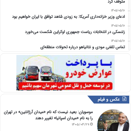
متوقف کرد
1405/05/16
ادعای وزیر خزانه‌داری آمریکا: به زودی شاهد توافق با ایران خواهیم بود
1405/05/16
زلنسکی در انتخابات ریاست جمهوری اوکراین شکست می‌خورد
1405/05/16
تماس تلفنی مودی و نتانیاهو درباره تحولات منطقه‌ای
عکس و فیلم
موسویان: بعید نیست که نام «میدان آرژانتین» در تهران
را به نام «میدان اسپانیا» تغییر دهند
1405/04/29