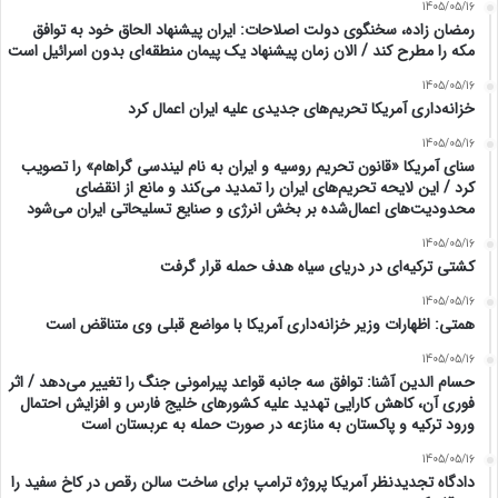
1405/05/16
رمضان زاده، سخنگوی دولت اصلاحات: ایران پیشنهاد الحاق خود به توافق
مکه را مطرح کند / الان زمان پیشنهاد یک پیمان منطقه‌ای بدون اسرائیل است
1405/05/16
خزانه‌داری آمریکا تحریم‌های جدیدی علیه ایران اعمال کرد
1405/05/16
سنای آمریکا «قانون تحریم روسیه و ایران به نام لیندسی گراهام» را تصویب
کرد / این لایحه تحریم‌های ایران را تمدید می‌کند و مانع از انقضای
محدودیت‌های اعمال‌شده بر بخش انرژی و صنایع تسلیحاتی ایران می‌شود
1405/05/16
کشتی ترکیه‌ای در دریای سیاه هدف حمله قرار گرفت
1405/05/16
همتی: اظهارات وزیر خزانه‌داری آمریکا با مواضع قبلی وی متناقض است
1405/05/16
حسام الدین آشنا: توافق سه جانبه قواعد پیرامونی جنگ را تغییر می‌دهد / اثر
فوری آن، کاهش کارایی تهدید علیه کشور‌های خلیج فارس و افزایش احتمال
ورود ترکیه و پاکستان به منازعه در صورت حمله به عربستان است
1405/05/16
دادگاه تجدیدنظر آمریکا پروژه ترامپ برای ساخت سالن رقص در کاخ سفید را