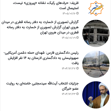
ظریف: حرف‌های رکیک، نشانه «پیروزی» نیست،
استیصال است
1405/01/16
گزارش تصویری از خسارت به دفتر رسانه قطری در میدان
هروی تهران گزارش تصویری از خسارت به دفتر رسانه
قطری در میدان هروی تهران
1405/01/09
رئیس دادگستری فارس: شهدای حمله دشمن آمریکایی-
صهیونیستی به دادگستری لارستان به ۱۴ نفر افزایش
یافت
1404/12/27
جزئیات انتخاب آیت‌الله سیدمجتبی خامنه‌ای به روایت
عضو خبرگان
1404/12/23