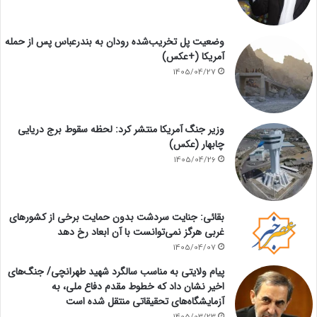
وضعیت پل تخریب‌شده رودان به بندرعباس پس از حمله
آمریکا (+عکس)
1405/04/27
وزیر جنگ آمریکا منتشر کرد: لحظه سقوط برج دریایی
چابهار (عکس)
1405/04/26
بقائی: جنایت سردشت بدون حمایت برخی از کشورهای
غربی هرگز نمی‌توانست با آن ابعاد رخ دهد
1405/04/07
پیام ولایتی به مناسب سالگرد شهید طهرانچی/ جنگ‌های
اخیر نشان داد که خطوط مقدم دفاع ملی، به
آزمایشگاه‌های تحقیقاتی منتقل شده است
1405/03/23