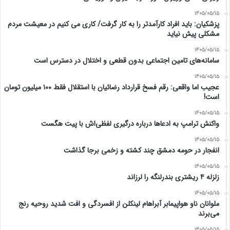
1405/05/15
پزشکیان: باید افراد کارآمدتر را به کار گرفت/ کاری می کنیم در معیشت مردم
مشکلی پیش نیاید
1405/05/15
سامانه‌های تامین اجتماعی بدون قطعی و اختلال در دسترس است
1405/05/15
عجیب اما واقعی: رقم فسخ قرارداد رضائیان با استقلال فقط ۱۰۰ میلیون تومان
است!
1405/05/15
واکنش ترامپ به ادعاها درباره درگیری لفظی‌اش با پیت هگست
1405/05/15
انفجار در حومه دمشق چند کشته و زخمی برجا گذاشت
1405/05/15
زلزله ۴ ریشتری بندرلنگه را لرزاند
1405/05/15
ملوانان ناو هواپیمابر آبراهام لینکلن از افسردگی و افت شدید روحیه رنج
می‌برند
1405/05/15