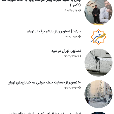
(عکس)
1404/12/22
ببینید | تصاویری از بارش برف در تهران
1404/12/19
تصاویر: تهران در دود
1404/12/17
۱۰ تصویر از خسارت حمله هوایی به خیابان‌های تهران
1404/12/13
اژه‌ای: در برخورد با افرادی که در راستای منافع دشمن