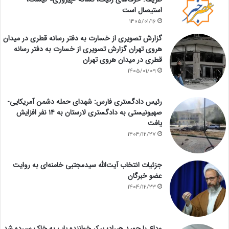
استیصال است
1405/01/16
گزارش تصویری از خسارت به دفتر رسانه قطری در میدان
هروی تهران گزارش تصویری از خسارت به دفتر رسانه
قطری در میدان هروی تهران
1405/01/09
رئیس دادگستری فارس: شهدای حمله دشمن آمریکایی-
صهیونیستی به دادگستری لارستان به ۱۴ نفر افزایش
یافت
1404/12/27
جزئیات انتخاب آیت‌الله سیدمجتبی خامنه‌ای به روایت
عضو خبرگان
1404/12/23
وداع با حمید هیراد؛ پیکر خواننده پاپ به خاک سپرده شد