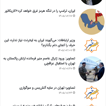
ایران، ترامپ را در تنگه هرمز غرق خواهد کرد+کاریکاتور
1405/02/17
وزیر ارتباطات: می‌گویند ایران به اینترنت نیاز ندارد؛ این
حرف را کجای دلم بگذارم؟
1405/02/07
تصاویر: ورود ژنرال عاصم منیر فرمانده ارتش پاکستان به
تهران با استقبال عراقچی
1405/01/26
تصاویر؛ تهران در سایه آتش‌بس و سوگواری
1405/01/24
ظریف: حرف‌های رکیک، نشانه «پیروزی» نیست،