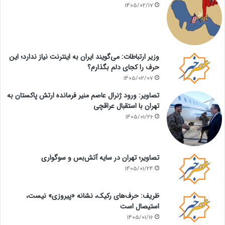
1405/02/17
وزیر ارتباطات: می‌گویند ایران به اینترنت نیاز ندارد؛ این
حرف را کجای دلم بگذارم؟
1405/02/07
تصاویر: ورود ژنرال عاصم منیر فرمانده ارتش پاکستان به
تهران با استقبال عراقچی
1405/01/26
تصاویر؛ تهران در سایه آتش‌بس و سوگواری
1405/01/24
ظریف: حرف‌های رکیک، نشانه «پیروزی» نیست،
استیصال است
1405/01/16