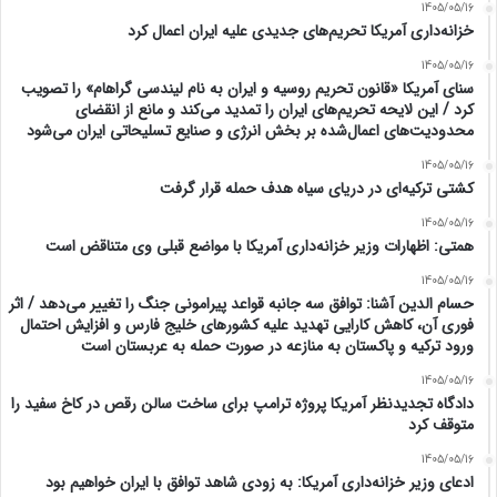
1405/05/16
خزانه‌داری آمریکا تحریم‌های جدیدی علیه ایران اعمال کرد
1405/05/16
سنای آمریکا «قانون تحریم روسیه و ایران به نام لیندسی گراهام» را تصویب
کرد / این لایحه تحریم‌های ایران را تمدید می‌کند و مانع از انقضای
محدودیت‌های اعمال‌شده بر بخش انرژی و صنایع تسلیحاتی ایران می‌شود
1405/05/16
کشتی ترکیه‌ای در دریای سیاه هدف حمله قرار گرفت
1405/05/16
همتی: اظهارات وزیر خزانه‌داری آمریکا با مواضع قبلی وی متناقض است
1405/05/16
حسام الدین آشنا: توافق سه جانبه قواعد پیرامونی جنگ را تغییر می‌دهد / اثر
فوری آن، کاهش کارایی تهدید علیه کشور‌های خلیج فارس و افزایش احتمال
ورود ترکیه و پاکستان به منازعه در صورت حمله به عربستان است
1405/05/16
دادگاه تجدیدنظر آمریکا پروژه ترامپ برای ساخت سالن رقص در کاخ سفید را
متوقف کرد
1405/05/16
ادعای وزیر خزانه‌داری آمریکا: به زودی شاهد توافق با ایران خواهیم بود