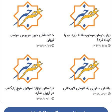
برای درمان موخوره فقط باید مو را
خداحافظی دبیر سرویس سیاسی
کوتاه کرد؟
کیهان
1391/03/09
1397/09/15
واکنش مطهری به شوخی لاریجانی
کردستان عراق: اسرائیل هیچ پایگاهی
در اربیل ندارد
1395/03/11
1398/06/10