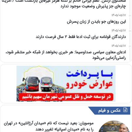
سخنگوی ارتش: نظم ایرانی حاکم بر تنگه هرمز غیرقابل بازگشت است / آمریکا
چاره‌ای جز پذیرش وضعیت موجود ندارد
1405/05/17
این روزهای جو بایدن از زبان پسرش
1405/05/17
دارندگان قولنامه برای ثبت ادعا فقط ۲ سال فرصت دارند
1405/05/17
ادعای معاون سیاسی صداوسیما: هر خبری بخواهد از شبکه خبر منتشر شود،
راستی‌آزمایی می‌شود
عکس و فیلم
موسویان: بعید نیست که نام «میدان آرژانتین» در تهران
را به نام «میدان اسپانیا» تغییر دهند