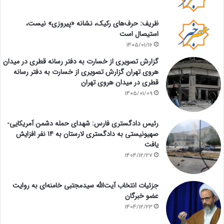
ظریف: حرف‌های رکیک، نشانه «پیروزی» نیست،
استیصال است
1405/01/16
گزارش تصویری از خسارت به دفتر رسانه قطری در میدان
هروی تهران گزارش تصویری از خسارت به دفتر رسانه
قطری در میدان هروی تهران
1405/01/09
رئیس دادگستری فارس: شهدای حمله دشمن آمریکایی-
صهیونیستی به دادگستری لارستان به ۱۴ نفر افزایش
یافت
1404/12/27
جزئیات انتخاب آیت‌الله سیدمجتبی خامنه‌ای به روایت
عضو خبرگان
1404/12/23