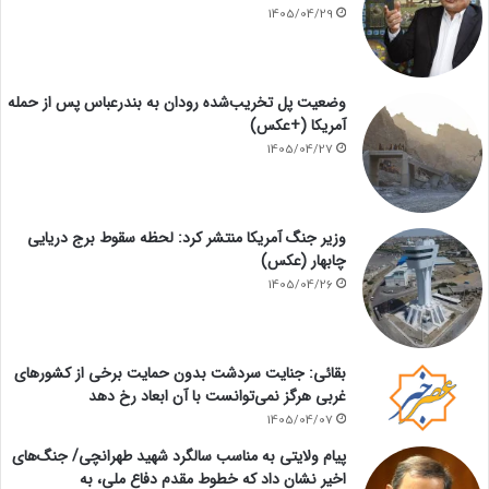
1405/04/29
وضعیت پل تخریب‌شده رودان به بندرعباس پس از حمله
آمریکا (+عکس)
1405/04/27
وزیر جنگ آمریکا منتشر کرد: لحظه سقوط برج دریایی
چابهار (عکس)
1405/04/26
بقائی: جنایت سردشت بدون حمایت برخی از کشورهای
غربی هرگز نمی‌توانست با آن ابعاد رخ دهد
1405/04/07
پیام ولایتی به مناسب سالگرد شهید طهرانچی/ جنگ‌های
اخیر نشان داد که خطوط مقدم دفاع ملی، به