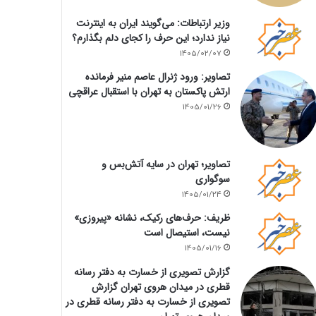
وزیر ارتباطات: می‌گویند ایران به اینترنت
نیاز ندارد؛ این حرف را کجای دلم بگذارم؟
1405/02/07
تصاویر: ورود ژنرال عاصم منیر فرمانده
ارتش پاکستان به تهران با استقبال عراقچی
1405/01/26
تصاویر؛ تهران در سایه آتش‌بس و
سوگواری
1405/01/24
ظریف: حرف‌های رکیک، نشانه «پیروزی»
نیست، استیصال است
1405/01/16
گزارش تصویری از خسارت به دفتر رسانه
قطری در میدان هروی تهران گزارش
تصویری از خسارت به دفتر رسانه قطری در