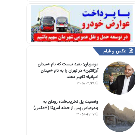
عکس و فیلم
موسویان: بعید نیست که نام «میدان
آرژانتین» در تهران را به نام «میدان
اسپانیا» تغییر دهند
1405/04/29
وضعیت پل تخریب‌شده رودان به
بندرعباس پس از حمله آمریکا (+عکس)
1405/04/27