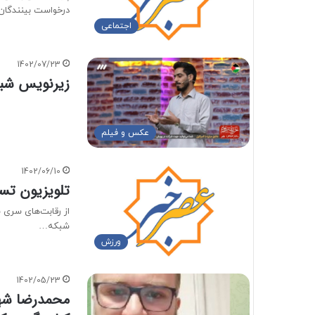
درخواست بینندگان
اجتماعی
1402/07/23
زیرنویس شبک
عکس و فیلم
1402/06/10
تلویزیون تس
شبکه…
ورزش
1402/05/23
محمدرضا شهب