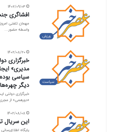
1402/09/03
افشاگری جنجا
مهمان تلفنی امروز 
واسطه حضور…
ورزش
1402/08/20
خبرگزاری دو
مدیری» ایجاد
سیاسی بوده /
سیاست
دیگر چهره‌ها
خبرگزاری دولتی ای
«دورهمی» از مجری ا
1402/08/08
این سریال تو
پایگاه اطلاع‌رسانی