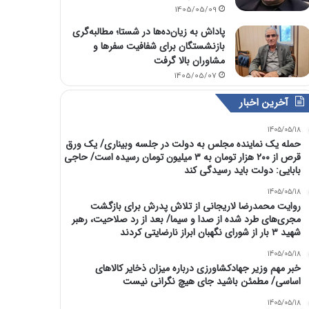
1405/05/09
پاداش به زیان‌ده‌ها در شستا؛ مطالبه‌گری
بازنشستگان برای شفافیت سفرها و
مشاوران بالا گرفت
1405/05/07
آخرین اخبار
1405/05/18
حمله یک نماینده مجلس به دولت در جلسه وبیناری/ یک ورق
قرص از ۲۰۰ هزار تومان به ۳ میلیون تومان رسیده است/ حاجی
بابایی: دولت باید رسیدگی کند
1405/05/18
روایت محمدرضا لاریجانی از تلاش پدرش برای بازگشت
مجری‌های طرد شده از صدا و سیما/ بعد از رد صلاحیت، رهبر
شهید ۳ بار از شورای نگهبان ابراز نارضایتی کردند
1405/05/18
خبر مهم وزیر جهادکشاورزی درباره میزان ذخایر کالاهای
اساسی/ مطمئن باشید جای هیچ نگرانی نیست
1405/05/18