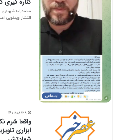
کناره گیری ک
محمدرضا شهبازی طنز
انتشار ویدئویی اع
اجتماعی
1401/08/28
واقعا شرم نک
ابزاری تلویز
شهادتش