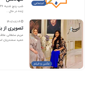
اجتماعی
زنده در حال…
1401/08/09
تصویری از ب
مریم سلطانی علاقه
حمید سمندریان ا
عکس و فیلم