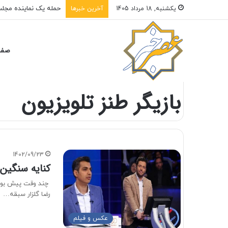
یکشنبه, 18 مرداد 1405
آخرین خبرها
صفح
خانه
/
بازیگر طنز تلویزیون
بازیگر طنز تلویزیون
1402/09/23
کنایه سنگین
چند وقت پیش بود 
رضا گلزار سبقه…
عکس و فیلم