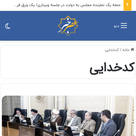
حمله یک نماینده مجلس به دولت در جلسه وبیناری/ یک ورق قرص از ۲۰۰ هزار تومان به ۳ میلیون تومان رسیده است/ حاجی بابایی: دولت باید رسیدگی کند
تغی
منو
پو
خانه
/
کدخدایی
کدخدایی