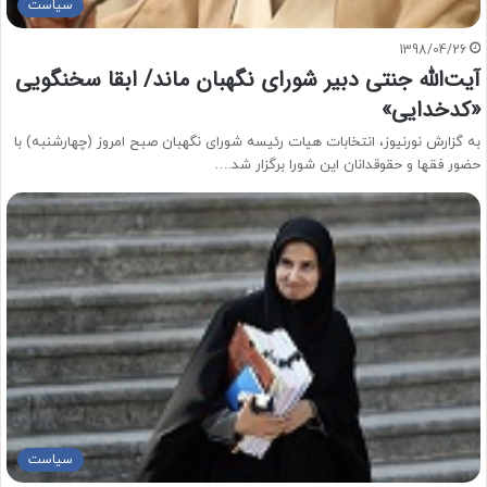
سیاست
1398/04/26
آیت‌الله جنتی دبیر شورای نگهبان ماند/ ابقا سخنگویی
«کدخدایی»
به گزارش نورنیوز، انتخابات هیات رئیسه شورای نگهبان صبح امروز (چهارشنبه) با
حضور فقها و حقوقدانان این شورا برگزار شد.…
سیاست