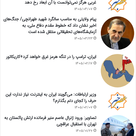
غربی هرگز نمی‌توانست با آن ابعاد رخ دهد
1405/04/07
پیام ولایتی به مناسب سالگرد شهید طهرانچی/ جنگ‌های
اخیر نشان داد که خطوط مقدم دفاع ملی، به
آزمایشگاه‌های تحقیقاتی منتقل شده است
1405/03/23
ایران، ترامپ را در تنگه هرمز غرق خواهد کرد+کاریکاتور
1405/02/17
وزیر ارتباطات: می‌گویند ایران به اینترنت نیاز ندارد؛ این
حرف را کجای دلم بگذارم؟
1405/02/07
تصاویر: ورود ژنرال عاصم منیر فرمانده ارتش پاکستان به
تهران با استقبال عراقچی
1405/01/26