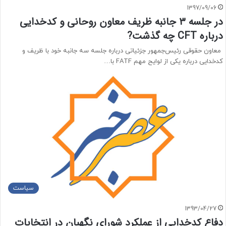
1397/09/06
در جلسه ۳ جانبه ظریف معاون روحانی و کدخدایی
درباره CFT چه گذشت?
معاون حقوقی رئیس‌جمهور جزئیاتی درباره جلسه سه جانبه خود با ظریف و
کدخدایی درباره یکی از لوایح مهم FATF با…
سیاست
1393/04/27
دفاع کدخدایی از عملکرد شورای نگهبان در انتخابات‌