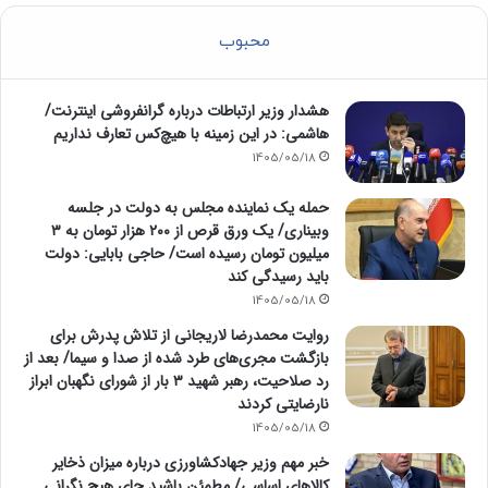
محبوب
هشدار وزیر ارتباطات درباره گرانفروشی اینترنت/
هاشمی: در این زمینه با هیچ‌کس تعارف نداریم
1405/05/18
حمله یک نماینده مجلس به دولت در جلسه
وبیناری/ یک ورق قرص از ۲۰۰ هزار تومان به ۳
میلیون تومان رسیده است/ حاجی بابایی: دولت
باید رسیدگی کند
1405/05/18
روایت محمدرضا لاریجانی از تلاش پدرش برای
بازگشت مجری‌های طرد شده از صدا و سیما/ بعد از
رد صلاحیت، رهبر شهید ۳ بار از شورای نگهبان ابراز
نارضایتی کردند
1405/05/18
خبر مهم وزیر جهادکشاورزی درباره میزان ذخایر
کالاهای اساسی/ مطمئن باشید جای هیچ نگرانی