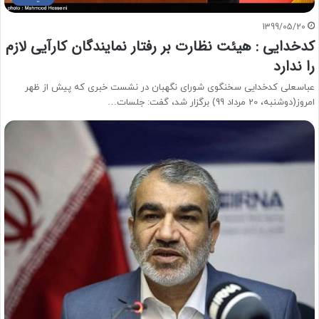
1399/05/20
کدخدایی : هیئت نظارت بر رفتار نمایندگان کارآیی لازم
را ندارد
عباسعلی کدخدایی سخنگوی شورای نگهبان در نشست خبری که پیش از ظهر
امروز(دوشنبه، 20 مرداد 99) برگزار شد، گفت: جلسات…