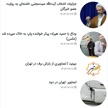
جزئیات انتخاب آیت‌الله سیدمجتبی خامنه‌ای به روایت
عضو خبرگان
1404/12/23
وداع با حمید هیراد؛ پیکر خواننده پاپ به خاک سپرده شد
(عکس)
1404/12/22
ببینید | تصاویری از بارش برف در تهران
1404/12/19
تصاویر: تهران در دود
1404/12/17