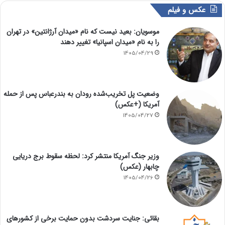
عکس و فیلم
موسویان: بعید نیست که نام «میدان آرژانتین» در تهران
را به نام «میدان اسپانیا» تغییر دهند
1405/04/29
وضعیت پل تخریب‌شده رودان به بندرعباس پس از حمله
آمریکا (+عکس)
1405/04/27
وزیر جنگ آمریکا منتشر کرد: لحظه سقوط برج دریایی
چابهار (عکس)
1405/04/26
بقائی: جنایت سردشت بدون حمایت برخی از کشورهای