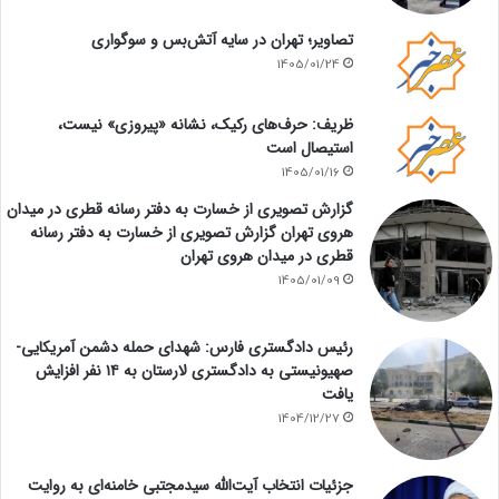
تصاویر؛ تهران در سایه آتش‌بس و سوگواری
1405/01/24
ظریف: حرف‌های رکیک، نشانه «پیروزی» نیست،
استیصال است
1405/01/16
گزارش تصویری از خسارت به دفتر رسانه قطری در میدان
هروی تهران گزارش تصویری از خسارت به دفتر رسانه
قطری در میدان هروی تهران
1405/01/09
رئیس دادگستری فارس: شهدای حمله دشمن آمریکایی-
صهیونیستی به دادگستری لارستان به ۱۴ نفر افزایش
یافت
1404/12/27
جزئیات انتخاب آیت‌الله سیدمجتبی خامنه‌ای به روایت