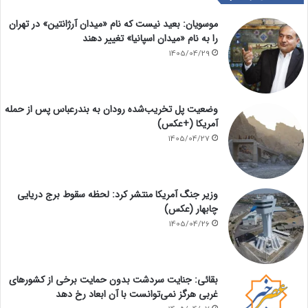
موسویان: بعید نیست که نام «میدان آرژانتین» در تهران
را به نام «میدان اسپانیا» تغییر دهند
1405/04/29
وضعیت پل تخریب‌شده رودان به بندرعباس پس از حمله
آمریکا (+عکس)
1405/04/27
وزیر جنگ آمریکا منتشر کرد: لحظه سقوط برج دریایی
چابهار (عکس)
1405/04/26
بقائی: جنایت سردشت بدون حمایت برخی از کشورهای
غربی هرگز نمی‌توانست با آن ابعاد رخ دهد