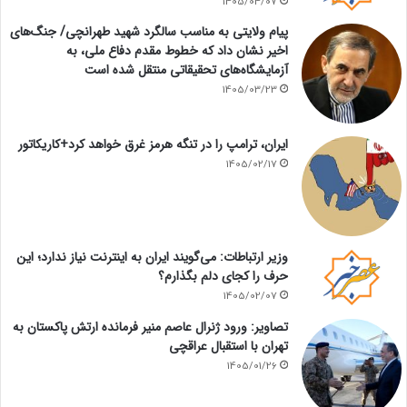
1405/04/07
پیام ولایتی به مناسب سالگرد شهید طهرانچی/ جنگ‌های
اخیر نشان داد که خطوط مقدم دفاع ملی، به
آزمایشگاه‌های تحقیقاتی منتقل شده است
1405/03/23
ایران، ترامپ را در تنگه هرمز غرق خواهد کرد+کاریکاتور
1405/02/17
وزیر ارتباطات: می‌گویند ایران به اینترنت نیاز ندارد؛ این
حرف را کجای دلم بگذارم؟
1405/02/07
تصاویر: ورود ژنرال عاصم منیر فرمانده ارتش پاکستان به
تهران با استقبال عراقچی
1405/01/26