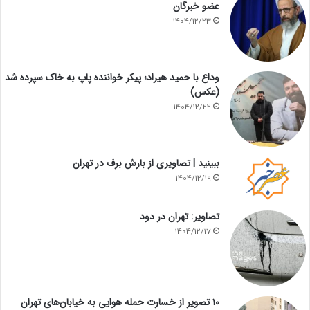
عضو خبرگان
1404/12/23
وداع با حمید هیراد؛ پیکر خواننده پاپ به خاک سپرده شد
(عکس)
1404/12/22
ببینید | تصاویری از بارش برف در تهران
1404/12/19
تصاویر: تهران در دود
1404/12/17
۱۰ تصویر از خسارت حمله هوایی به خیابان‌های تهران