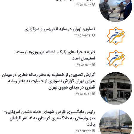
1405/01/26
تصاویر؛ تهران در سایه آتش‌بس و سوگواری
1405/01/24
ظریف: حرف‌های رکیک، نشانه «پیروزی» نیست،
استیصال است
1405/01/16
گزارش تصویری از خسارت به دفتر رسانه قطری در میدان
هروی تهران گزارش تصویری از خسارت به دفتر رسانه
قطری در میدان هروی تهران
1405/01/09
رئیس دادگستری فارس: شهدای حمله دشمن آمریکایی-
صهیونیستی به دادگستری لارستان به ۱۴ نفر افزایش
یافت
1404/12/27