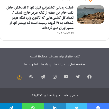
شرکت ردیابی کشتیرانی کپلر: تنها ۶ نفت‌کش حامل
نفت خام این هفته از تنگه هرمز خارج شدند /
تعداد کل کشتی‌هایی که تاکنون وارد تنگه هرمز
شده‌اند به ۲۱ فروند رسیده است که بیشتر آنها از
مسیر ایران عبور کرده‌اند
1405/05/16
کلیه حقوق برای عصرخبر محفوظ است.
صفحه اصلی
درباره ما
پیوندها
تماس با ما
فیسبوک
توییتر
یوتیوب
اینستاگرام
تلگرام
خوراک
تماس
با
طراحی سایت
و
بهینه‌سازی
:
نیکان‌تک
ما