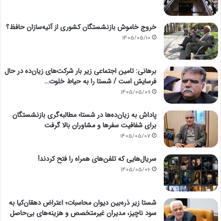
خروج خاموش بازنشستگان کشوری از آتیه‌سازان حافظ؟
1405/05/10
برهانی: تامین اجتماعی زیر بار شرکت‌های زیان‌ده در حال
فرسایش است / شستا را به حیاط خلوت…
1405/05/09
پاداش به زیان‌ده‌ها در شستا؛ مطالبه‌گری بازنشستگان
برای شفافیت سفرها و مشاوران بالا گرفت
1405/05/07
سریال‌هایی که تلفن‌های همراه را فتح کردند!
1405/05/06
شستا زیر ذره‌بین دیوان محاسبات؛ اعتراض دهقان‌کیا به
سود ناچیز، مدیران غیرمتخصص و هزینه‌های بی‌حاصل