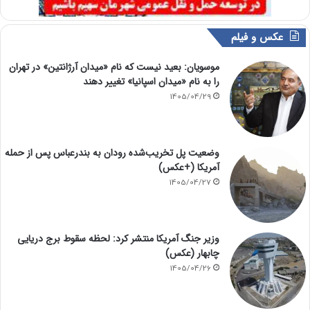
عکس و فیلم
موسویان: بعید نیست که نام «میدان آرژانتین» در تهران
را به نام «میدان اسپانیا» تغییر دهند
1405/04/29
وضعیت پل تخریب‌شده رودان به بندرعباس پس از حمله
آمریکا (+عکس)
1405/04/27
وزیر جنگ آمریکا منتشر کرد: لحظه سقوط برج دریایی
چابهار (عکس)
1405/04/26