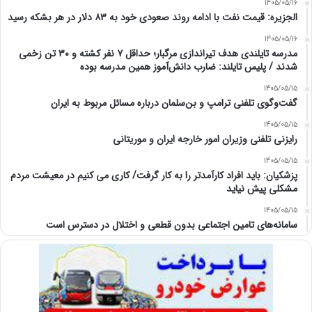
1405/05/16
الجزیره: قیمت نفت با ادامه روند صعودی خود به ۸۳ دلار در هر بشکه رسید
1405/05/16
مدرسه تایلندی هدف تیراندازی مرگبار؛ حداقل ۷ نفر کشته و ۳۰ تن زخمی
شدند / پلیس تایلند: ضارب دانش‌آموز همین مدرسه بوده
1405/05/15
گفت‌وگوی تلفنی ترامپ و بن‌سلمان درباره مسائل مربوط به ایران
1405/05/15
رایزنی تلفنی وزیران امور خارجه ایران و موریتانی
1405/05/15
پزشکیان: باید افراد کارآمدتر را به کار گرفت/ کاری می کنیم در معیشت مردم
مشکلی پیش نیاید
1405/05/15
سامانه‌های تامین اجتماعی بدون قطعی و اختلال در دسترس است