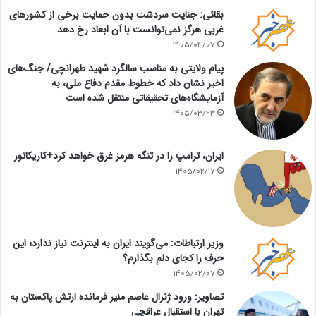
بقائی: جنایت سردشت بدون حمایت برخی از کشورهای
غربی هرگز نمی‌توانست با آن ابعاد رخ دهد
1405/04/07
پیام ولایتی به مناسب سالگرد شهید طهرانچی/ جنگ‌های
اخیر نشان داد که خطوط مقدم دفاع ملی، به
آزمایشگاه‌های تحقیقاتی منتقل شده است
1405/03/23
ایران، ترامپ را در تنگه هرمز غرق خواهد کرد+کاریکاتور
1405/02/17
وزیر ارتباطات: می‌گویند ایران به اینترنت نیاز ندارد؛ این
حرف را کجای دلم بگذارم؟
1405/02/07
تصاویر: ورود ژنرال عاصم منیر فرمانده ارتش پاکستان به
تهران با استقبال عراقچی