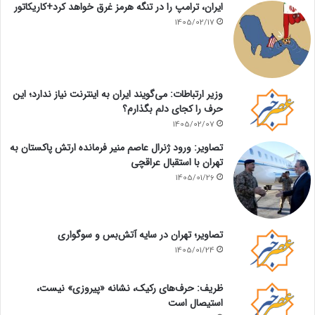
ایران، ترامپ را در تنگه هرمز غرق خواهد کرد+کاریکاتور
1405/02/17
وزیر ارتباطات: می‌گویند ایران به اینترنت نیاز ندارد؛ این
حرف را کجای دلم بگذارم؟
1405/02/07
تصاویر: ورود ژنرال عاصم منیر فرمانده ارتش پاکستان به
تهران با استقبال عراقچی
1405/01/26
تصاویر؛ تهران در سایه آتش‌بس و سوگواری
1405/01/24
ظریف: حرف‌های رکیک، نشانه «پیروزی» نیست،
استیصال است