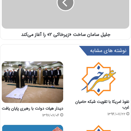
جلیل سامان ساخت «زیرخاکی ۲» را آغاز می‌کند
نوشته های مشابه
نفوذ امريكا با تقويت شبكه حاميان
غرب
دیدار هیات دولت با رهبری پایان یافت
1394/07/22
1396/06/04