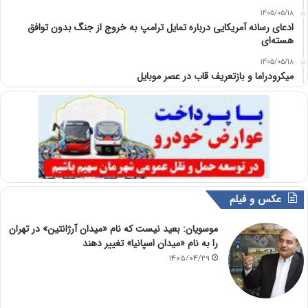
1405/05/18
ادعای رسانه آمریکایی درباره تمایل ترامپ به خروج از جنگ بدون توافق
هسته‌ای
1405/05/18
میکرودراما و بازتعریف قاب در عصر موبایل
عکس و فیلم
موسویان: بعید نیست که نام «میدان آرژانتین» در تهران
را به نام «میدان اسپانیا» تغییر دهند
1405/04/29