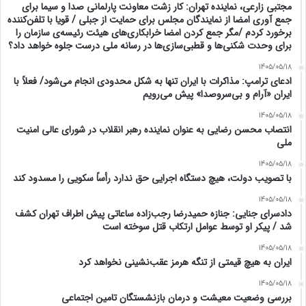
مجتبی زارعی، نماینده تهران: کار زشت معاونت پارلمانی صدا و سیما برای
جمع آوری امضا از نمایندگان مجلس برای حمایت از جبلی / قویا با تلفن‌کننده
برخورد کردم /مگر جمع کردن امضا خرابکاری‌های هیئت رئیسه‌ی سازمان را
برای وحدت شکنی‌ها و قطبی‌سازی‌ها در رسانه ملی درست جلوه خواهد داد؟
1405/05/18
ادعای ترامپ: مذاکرات با ایران تنها به شکل محدودی انجام می‌شود/ فعلاً با
ایران «آرام و بی‌سروصدا» پیش می‌رویم
1405/05/18
انتصاب محسن رضایی به عنوان نماینده رهبر انقلاب در شورای عالی امنیت
ملی
1405/05/18
با تصویب دولت، هیچ دستگاه اجرایی حق ندارد رأساً سکویی را مسدود کند
1405/05/18
دادسرای جنایی: جنازه حمیدرضا رجب‌زاده ساعاتی پیش اطراف تهران کشف
شد / پیکر او توسط عوامل‌ ارتکاب قتل سوخته است
1405/05/18
ایران به هیچ قیمتی از تنگه هرمز عقب‌نشینی نخواهد کرد
1405/05/18
بررسی وضعیت معیشت و درمان بازنشستگان تامین اجتماعی