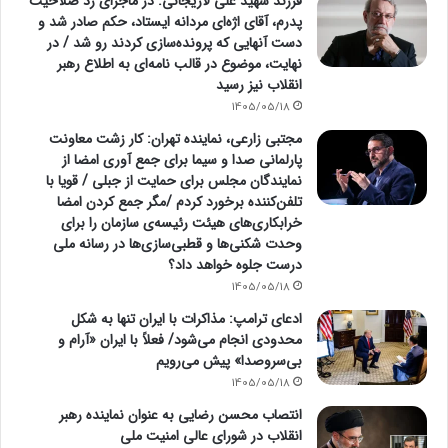
فرزند شهید علی لاریجانی: در ماجرای رد صلاحیت
پدرم، آقای اژه‌ای مردانه ایستاد، حکم صادر شد و
دست آنهایی که پرونده‌سازی کردند رو شد / در
نهایت، موضوع در قالب نامه‌ای به اطلاع رهبر
انقلاب نیز رسید
1405/05/18
مجتبی زارعی، نماینده تهران: کار زشت معاونت
پارلمانی صدا و سیما برای جمع آوری امضا از
نمایندگان مجلس برای حمایت از جبلی / قویا با
تلفن‌کننده برخورد کردم /مگر جمع کردن امضا
خرابکاری‌های هیئت رئیسه‌ی سازمان را برای
وحدت شکنی‌ها و قطبی‌سازی‌ها در رسانه ملی
درست جلوه خواهد داد؟
1405/05/18
ادعای ترامپ: مذاکرات با ایران تنها به شکل
محدودی انجام می‌شود/ فعلاً با ایران «آرام و
بی‌سروصدا» پیش می‌رویم
1405/05/18
انتصاب محسن رضایی به عنوان نماینده رهبر
انقلاب در شورای عالی امنیت ملی