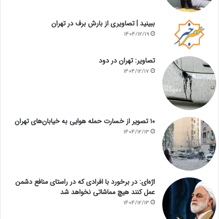
ببینید | تصاویری از بارش برف در تهران
1404/12/19
تصاویر: تهران در دود
1404/12/17
۱۰ تصویر از خسارت حمله هوایی به خیابان‌های تهران
1404/12/13
اژه‌ای: در برخورد با افرادی که در راستای منافع دشمن
عمل کنند هیچ مماشاتی نخواهد شد
1404/12/13