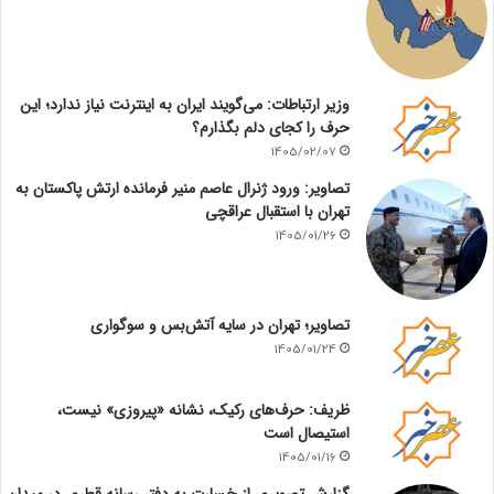
وزیر ارتباطات: می‌گویند ایران به اینترنت نیاز ندارد؛ این
حرف را کجای دلم بگذارم؟
1405/02/07
تصاویر: ورود ژنرال عاصم منیر فرمانده ارتش پاکستان به
تهران با استقبال عراقچی
1405/01/26
تصاویر؛ تهران در سایه آتش‌بس و سوگواری
1405/01/24
ظریف: حرف‌های رکیک، نشانه «پیروزی» نیست،
استیصال است
1405/01/16
گزارش تصویری از خسارت به دفتر رسانه قطری در میدان