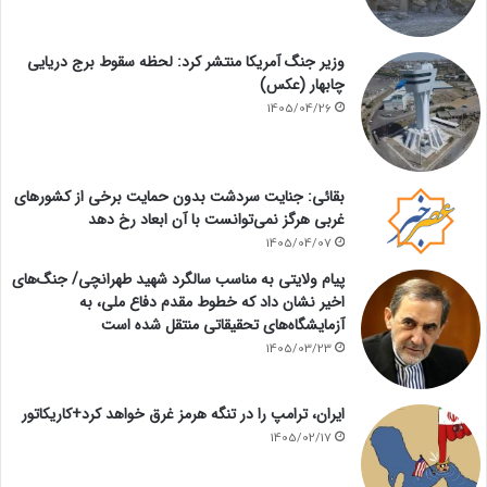
وزیر جنگ آمریکا منتشر کرد: لحظه سقوط برج دریایی
چابهار (عکس)
1405/04/26
بقائی: جنایت سردشت بدون حمایت برخی از کشورهای
غربی هرگز نمی‌توانست با آن ابعاد رخ دهد
1405/04/07
پیام ولایتی به مناسب سالگرد شهید طهرانچی/ جنگ‌های
اخیر نشان داد که خطوط مقدم دفاع ملی، به
آزمایشگاه‌های تحقیقاتی منتقل شده است
1405/03/23
ایران، ترامپ را در تنگه هرمز غرق خواهد کرد+کاریکاتور
1405/02/17