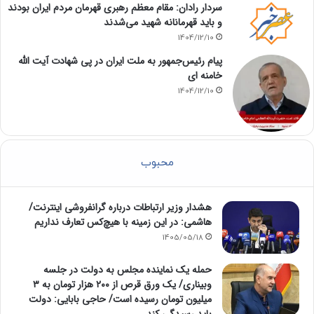
سردار رادان: مقام معظم رهبری قهرمان مردم ایران بودند
و باید قهرمانانه شهید می‌شدند
1404/12/10
پیام رئیس‌جمهور به ملت ایران در پی شهادت آیت الله
خامنه ای
1404/12/10
محبوب
هشدار وزیر ارتباطات درباره گرانفروشی اینترنت/
هاشمی: در این زمینه با هیچ‌کس تعارف نداریم
1405/05/18
حمله یک نماینده مجلس به دولت در جلسه
وبیناری/ یک ورق قرص از ۲۰۰ هزار تومان به ۳
میلیون تومان رسیده است/ حاجی بابایی: دولت
باید رسیدگی کند