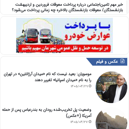
خبر مهم تامین‌اجتماعی درباره پرداخت معوقات فروردین و اردیبهشت
بازنشستگان/ معوقات بازنشستگان بالاخره چه زمانی پرداخت می‌شود؟
عکس و فیلم
موسویان: بعید نیست که نام «میدان آرژانتین» در تهران
را به نام «میدان اسپانیا» تغییر دهند
1405/04/29
وضعیت پل تخریب‌شده رودان به بندرعباس پس از حمله
آمریکا (+عکس)
1405/04/27