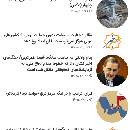
چابهار (عکس)
1405/04/26
بقائی: جنایت سردشت بدون حمایت برخی از کشورهای
غربی هرگز نمی‌توانست با آن ابعاد رخ دهد
1405/04/07
پیام ولایتی به مناسب سالگرد شهید طهرانچی/ جنگ‌های
اخیر نشان داد که خطوط مقدم دفاع ملی، به
آزمایشگاه‌های تحقیقاتی منتقل شده است
1405/03/23
ایران، ترامپ را در تنگه هرمز غرق خواهد کرد+کاریکاتور
1405/02/17
وزیر ارتباطات: می‌گویند ایران به اینترنت نیاز ندارد؛ این