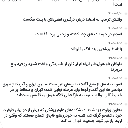
است!
1405/05/15
واکنش ترامپ به ادعاها درباره درگیری لفظی‌اش با پیت هگست
1405/05/15
انفجار در حومه دمشق چند کشته و زخمی برجا گذاشت
1405/05/15
زلزله ۴ ریشتری بندرلنگه را لرزاند
1405/05/15
ملوانان ناو هواپیمابر آبراهام لینکلن از افسردگی و افت شدید روحیه رنج
می‌برند
1405/05/15
العربیه به نقل از منبع آگاه: تماس‌های غیر مستقیم بین ایران و آمریکا از طریق
میانجی‌ها؛ این گفت‌و‌گو‌ها وارد مرحله نهایی شده/ تهران و مسقط بر سر
خطوط کلی توافق مربوط به بازگشایی تنگه هرمز، به تفاهم رسیده‌اند
1405/05/15
معاون وزارت بهداشت: دانشکده‌های علوم پزشکی که بیش از دو برابر ظرفیت
خود دانشجو گرفته‌اند، شبیه به خودرو‌های قاچاق انسان هستند که وقتی در
آن‌ها باز می‌شود، جمعیت فوران می‌کند