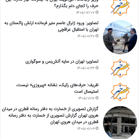
حرف را کجای دلم بگذارم؟
1405/02/07
تصاویر: ورود ژنرال عاصم منیر فرمانده ارتش پاکستان به
تهران با استقبال عراقچی
1405/01/26
تصاویر؛ تهران در سایه آتش‌بس و سوگواری
1405/01/24
ظریف: حرف‌های رکیک، نشانه «پیروزی» نیست،
استیصال است
1405/01/16
گزارش تصویری از خسارت به دفتر رسانه قطری در میدان
هروی تهران گزارش تصویری از خسارت به دفتر رسانه
قطری در میدان هروی تهران
1405/01/09