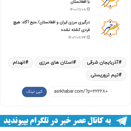
با افغانستان
1400/11/08
درگیری مرزی ایران و افغانستان/ منبع آگاه: هیچ
فردی کشته نشده
1402/02/24
آذربایجان شرقی
استان های مرزی
انهدام
تیم تروریستی
کپی لینک