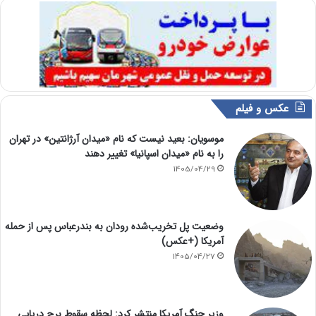
عکس و فیلم
موسویان: بعید نیست که نام «میدان آرژانتین» در تهران
را به نام «میدان اسپانیا» تغییر دهند
1405/04/29
وضعیت پل تخریب‌شده رودان به بندرعباس پس از حمله
آمریکا (+عکس)
1405/04/27
وزیر جنگ آمریکا منتشر کرد: لحظه سقوط برج دریایی