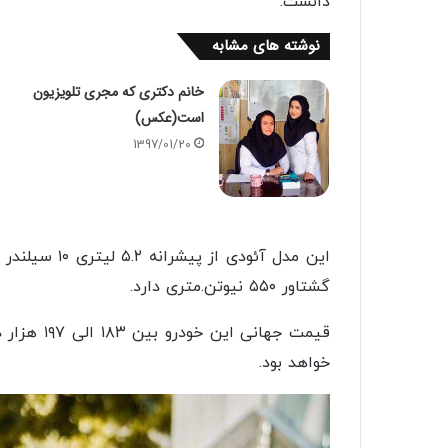
دانست.
نوشته های مشابه
خانم دکتری که مجری تلویزیون
است(عكس)
1397/01/20
گشتاور ۵۵۰ نیوتن.متری دارد.
خواهد بود.