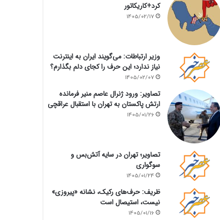
کرد+کاریکاتور
1405/02/17
وزیر ارتباطات: می‌گویند ایران به اینترنت
نیاز ندارد؛ این حرف را کجای دلم بگذارم؟
1405/02/07
تصاویر: ورود ژنرال عاصم منیر فرمانده
ارتش پاکستان به تهران با استقبال عراقچی
1405/01/26
تصاویر؛ تهران در سایه آتش‌بس و
سوگواری
1405/01/24
ظریف: حرف‌های رکیک، نشانه «پیروزی»
نیست، استیصال است
1405/01/16