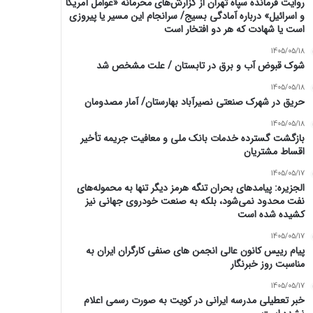
روایت فرمانده سپاه تهران از گزارش‌های محرمانه «عوامل آمریکا
و اسرائیل» درباره آمادگی بسیج/ سرانجام این مسیر یا پیروزی
است یا شهادت که هر دو افتخار است
1405/05/18
شوک قبوض آب و برق در تابستان / علت مشخص شد
1405/05/18
حریق در شهرک صنعتی نصیرآباد بهارستان/ آمار مصدومان
1405/05/18
بازگشت گسترده خدمات بانک ملی و معافیت جریمه تأخیر
اقساط مشتریان
1405/05/17
الجزیره: پیامدهای بحران تنگه هرمز دیگر تنها به محموله‌های
نفت محدود نمی‌شود، بلکه به صنعت خودروی جهانی نیز
کشیده شده است
1405/05/17
پیام رییس کانون عالی انجمن های صنفی کارگران ایران به
مناسبت روز خبرنگار
1405/05/17
خبر تعطیلی مدرسه ایرانی در کویت به صورت رسمی اعلام