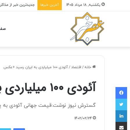
یکشنبه, 18 مرداد 1405
آخرین خبرها
صفح
خانه
/
اقتصاد
/
آئودی ۱۰۰ میلیاردی به ایران رسید +عکس
آئودی ۱۰۰ میلیاردی به ایران رسید +عکس
فیسبوک
توییتر
گسترش نیوز نوشت:قیمت جهانی آئودی به پول ایران در حدود
لینکداین
1402/02/24
اشتراک با ایمیل
فیسبوک