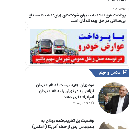
نشده است
1405/05/17
پرداخت فوق‌العاده به مدیران شرکت‌های زیان‌ده شستا مصداق
بی‌عدالتی در حق بیمه‌شدگان است
عکس و فیلم
موسویان: بعید نیست که نام «میدان
آرژانتین» در تهران را به نام «میدان
اسپانیا» تغییر دهند
1405/04/29
وضعیت پل تخریب‌شده رودان به
بندرعباس پس از حمله آمریکا (+عکس)