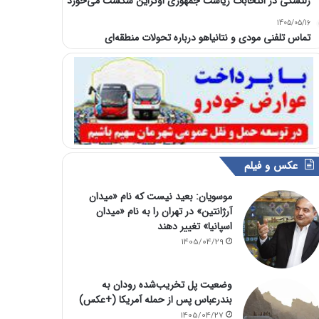
زلنسکی در انتخابات ریاست جمهوری اوکراین شکست می‌خورد
1405/05/16
تماس تلفنی مودی و نتانیاهو درباره تحولات منطقه‌ای
عکس و فیلم
موسویان: بعید نیست که نام «میدان
آرژانتین» در تهران را به نام «میدان
اسپانیا» تغییر دهند
1405/04/29
وضعیت پل تخریب‌شده رودان به
بندرعباس پس از حمله آمریکا (+عکس)
1405/04/27