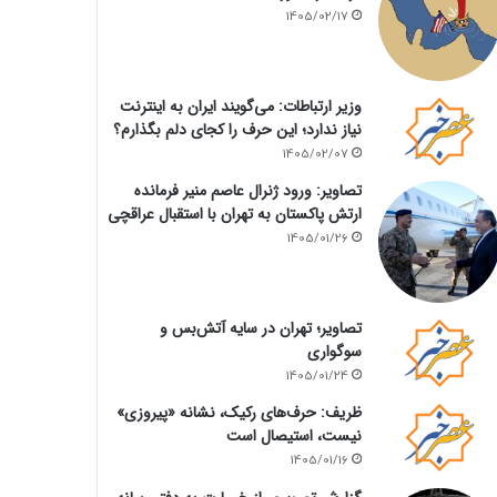
1405/02/17
وزیر ارتباطات: می‌گویند ایران به اینترنت
نیاز ندارد؛ این حرف را کجای دلم بگذارم؟
1405/02/07
تصاویر: ورود ژنرال عاصم منیر فرمانده
ارتش پاکستان به تهران با استقبال عراقچی
1405/01/26
تصاویر؛ تهران در سایه آتش‌بس و
سوگواری
1405/01/24
ظریف: حرف‌های رکیک، نشانه «پیروزی»
نیست، استیصال است
1405/01/16