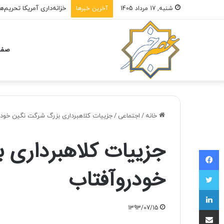
خزانه‌داری آمریکا تحریم‌
شنبه, 17 مرداد 1405
آخرین خبرها
صفح
خانه
/
اجتماعی
/
جزییات کلاهبرداری بزرگ شرگت نگین خود
جزییات کلاهبرداری 
فیسبوک
خودروآفتاب
توییتر
لینکداین
1393/07/15
اشتراک با ایمیل