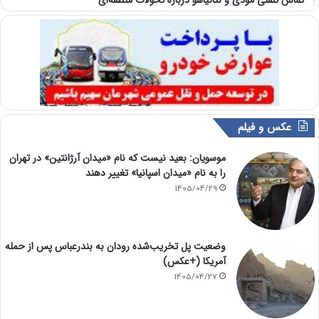
عکس و فیلم
موسویان: بعید نیست که نام «میدان آرژانتین» در تهران
را به نام «میدان اسپانیا» تغییر دهند
1405/04/29
وضعیت پل تخریب‌شده رودان به بندرعباس پس از حمله
آمریکا (+عکس)
1405/04/27