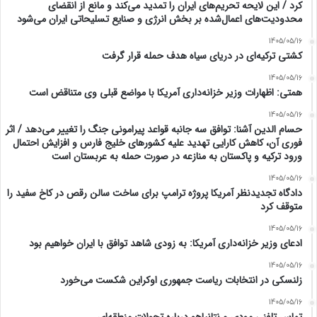
کرد / این لایحه تحریم‌های ایران را تمدید می‌کند و مانع از انقضای
محدودیت‌های اعمال‌شده بر بخش انرژی و صنایع تسلیحاتی ایران می‌شود
1405/05/16
کشتی ترکیه‌ای در دریای سیاه هدف حمله قرار گرفت
1405/05/16
همتی: اظهارات وزیر خزانه‌داری آمریکا با مواضع قبلی وی متناقض است
1405/05/16
حسام الدین آشنا: توافق سه جانبه قواعد پیرامونی جنگ را تغییر می‌دهد / اثر
فوری آن، کاهش کارایی تهدید علیه کشور‌های خلیج فارس و افزایش احتمال
ورود ترکیه و پاکستان به منازعه در صورت حمله به عربستان است
1405/05/16
دادگاه تجدیدنظر آمریکا پروژه ترامپ برای ساخت سالن رقص در کاخ سفید را
متوقف کرد
1405/05/16
ادعای وزیر خزانه‌داری آمریکا: به زودی شاهد توافق با ایران خواهیم بود
1405/05/16
زلنسکی در انتخابات ریاست جمهوری اوکراین شکست می‌خورد
1405/05/16
تماس تلفنی مودی و نتانیاهو درباره تحولات منطقه‌ای