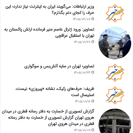
وزیر ارتباطات: می‌گویند ایران به اینترنت نیاز ندارد؛ این
حرف را کجای دلم بگذارم؟
1405/02/07
تصاویر: ورود ژنرال عاصم منیر فرمانده ارتش پاکستان به
تهران با استقبال عراقچی
1405/01/26
تصاویر؛ تهران در سایه آتش‌بس و سوگواری
1405/01/24
ظریف: حرف‌های رکیک، نشانه «پیروزی» نیست،
استیصال است
1405/01/16
گزارش تصویری از خسارت به دفتر رسانه قطری در میدان
هروی تهران گزارش تصویری از خسارت به دفتر رسانه
قطری در میدان هروی تهران
1405/01/09